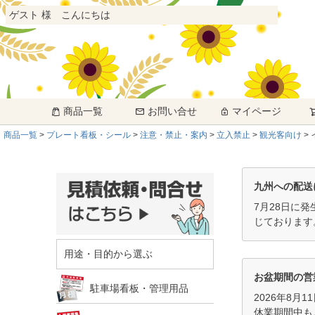
ゲスト 様 こんにちは
商品一覧
お問い合せ
マイページ
商品一覧
プレート看板・シール
注意・禁止・案内
立入禁止
観光客向け
九州への配送
7月28日に
じております
用途・目的から選ぶ
お盆期間の営
駐車場看板・管理用品
2026年8月
休業期間中も