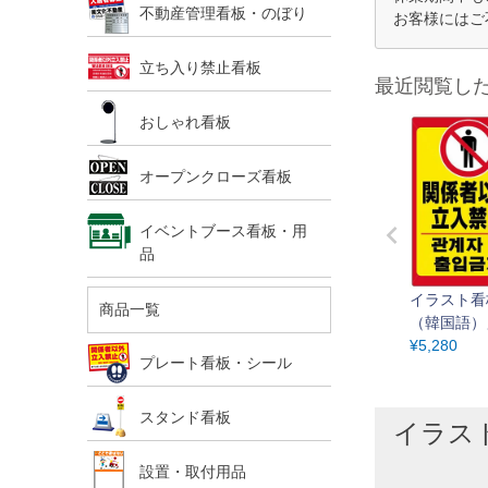
不動産管理看板・のぼり
お客様にはご
立ち入り禁止看板
最近閲覧し
おしゃれ看板
オープンクローズ看板
イベントブース看板・用
品
イラスト看
商品一覧
（韓国語）
cm×30c
¥
5,280
プレート看板・シール
り 表示板 
トグラム 
スタンド看板
イラスト
設置・取付用品