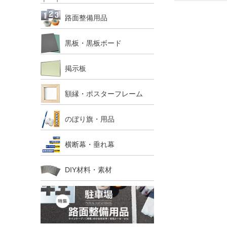
路面整備用品
黒板・黒板ボード
掲示板
額縁・ポスターフレーム
のぼり旗・用品
横断幕・垂れ幕
DIY材料・素材