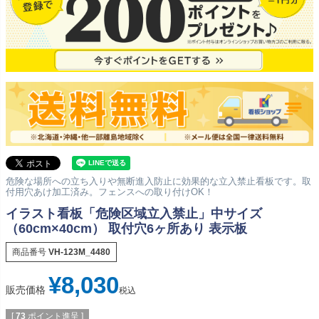
危険な場所への立ち入りや無断進入防止に効果的な立入禁止看板です。取
付用穴あけ加工済み。フェンスへの取り付けOK！
イラスト看板「危険区域立入禁止」中サイズ
（60cm×40cm） 取付穴6ヶ所あり 表示板
商品番号
VH-123M_4480
¥
8,030
販売価格
税込
[
73
ポイント進呈 ]