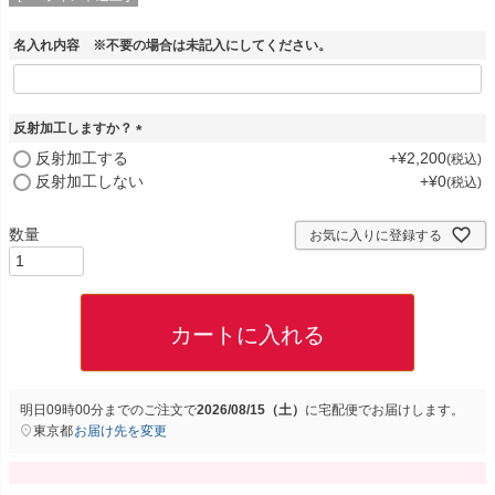
名入れ内容 ※不要の場合は未記入にしてください。
反射加工しますか？
(
反射加工する
+
¥
2,200
税込
必
反射加工しない
+
¥
0
税込
須
)
お気に入りに登録する
カートに入れる
明日
09時00分
までのご注文で
2026/08/15（土）
に
宅配便
でお届けします。
東京都
お届け先を変更