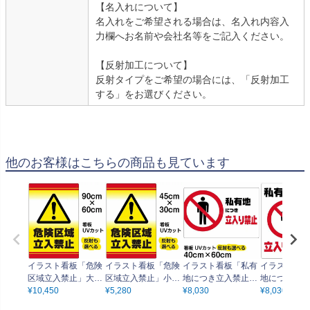
【名入れについて】
名入れをご希望される場合は、名入れ内容入
力欄へお名前や会社名等をご記入ください。
【反射加工について】
反射タイプをご希望の場合には、「反射加工
する」をお選びください。
他のお客様はこちらの商品も見ています
イラスト看板「危険
イラスト看板「危険
イラスト看板「私有
イラスト看板
区域立入禁止」大サ
区域立入禁止」小サ
地につき立入禁止」
地につき立入
イズ（90cm×60c
¥
10,450
イズ（45cm×30c
¥
5,280
中サイズ（60cm×40
¥
8,030
中サイズ（60
¥
8,030
m） 取付穴8ヶ所あ
m） 取付穴4ヶ所あ
cm） 取付穴6ヶ所あ
cm） 取付穴