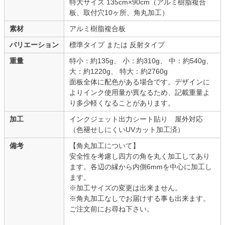
特大サイズ 135cm×90cm（アルミ樹脂複合
板、取付穴10ヶ所、角丸加工）
素材
アルミ樹脂複合板
バリエーション
標準タイプ または 反射タイプ
重量
特小：約135g、 小：約310g、 中：約540g、
大：約1220g、 特大：約2760g
面板全体に配色がある場合です。デザインに
よりインク使用量が異なるため、記載重量よ
り多少軽くなることがあります。
加工
インクジェット出力シート貼り 屋外対応
（色褪せしにくいUVカット加工済）
備考
【角丸加工について】
安全性を考慮し四方の角を丸く加工してあり
ます。各辺の縁から内側6mmを中心に加工し
ます。
※加工サイズの変更は出来ません。
※角丸加工なしでお届けする事も出来ます。
ご注文前にお尋ね下さい。