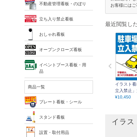
不動産管理看板・のぼり
お客様にはご
立ち入り禁止看板
最近閲覧し
おしゃれ看板
オープンクローズ看板
イベントブース看板・用
品
イラスト看
商品一覧
立入禁止」
cm×60c
¥
10,450
プレート看板・シール
あり 表示
スタンド看板
イラス
設置・取付用品