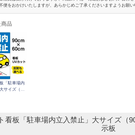
不便をおかけいたしますが、あらかじめご了承くださいますようお願い
た商品
板「駐車場内
大サイズ（90
m） 取付穴8ヶ所
板
ト看板「駐車場内立入禁止」大サイズ（90cm
示板