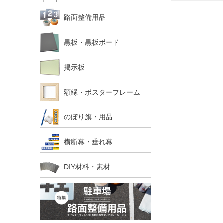
路面整備用品
黒板・黒板ボード
掲示板
額縁・ポスターフレーム
のぼり旗・用品
横断幕・垂れ幕
DIY材料・素材