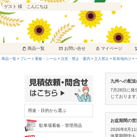
ゲスト 様 こんにちは
商品一覧
お問い合せ
マイページ
商品一覧
プレート看板・シール
注意・禁止・案内
立入禁止
私有地向け
九州への配送
7月28日に
じております
用途・目的から選ぶ
お盆期間の営
駐車場看板・管理用品
2026年8月
休業期間中も