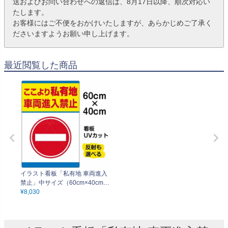
送およびお問い合わせへの返信は、8月17日以降、順次対応い
たします。
お客様にはご不便をおかけいたしますが、あらかじめご了承く
ださいますようお願い申し上げます。
最近閲覧した商品
イラスト看板「私有地 車両進入
禁止」中サイズ（60cm×40cm）
取付穴6ヶ所あり 表示板
¥
8,030