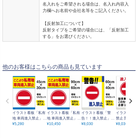
名入れをご希望される場合は、名入れ内容入
力欄へお名前や会社名等をご記入ください。
【反射加工について】
反射タイプをご希望の場合には、「反射加工
する」をお選びください。
他のお客様はこちらの商品も見ています
イラスト看板「私有
イラスト看板「私有
イラスト看板「警
イラスト看板
地 車両進入禁止」小
地 車両進入禁止」大
告！！進入禁止」中
禁止 関係車
サイズ（45cm×30c
¥
5,280
サイズ（90cm×60c
¥
10,450
サイズ（60cm×40c
¥
8,030
中サイズ（60
¥
8,030
m） 取付穴4ヶ所あ
m） 取付穴8ヶ所あ
m） 取付穴6ヶ所あ
cm） 取付穴
り 表示板
り 表示板
り 表示板
り 表示板