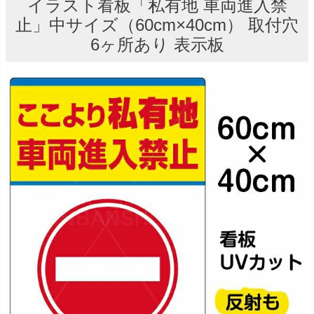
イラスト看板「私有地 車両進入禁
止」中サイズ（60cm×40cm） 取付穴
6ヶ所あり 表示板