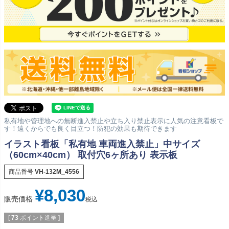
私有地や管理地への無断進入禁止や立ち入り禁止表示に人気の注意看板で
す！遠くからでも良く目立つ！防犯の効果も期待できます
イラスト看板「私有地 車両進入禁止」中サイズ
（60cm×40cm） 取付穴6ヶ所あり 表示板
商品番号
VH-132M_4556
¥
8,030
販売価格
税込
[
73
ポイント進呈 ]