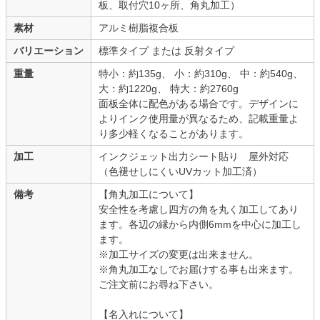
板、取付穴10ヶ所、角丸加工）
素材
アルミ樹脂複合板
バリエーション
標準タイプ または 反射タイプ
重量
特小：約135g、 小：約310g、 中：約540g、
大：約1220g、 特大：約2760g
面板全体に配色がある場合です。デザインに
よりインク使用量が異なるため、記載重量よ
り多少軽くなることがあります。
加工
インクジェット出力シート貼り 屋外対応
（色褪せしにくいUVカット加工済）
備考
【角丸加工について】
安全性を考慮し四方の角を丸く加工してあり
ます。各辺の縁から内側6mmを中心に加工し
ます。
※加工サイズの変更は出来ません。
※角丸加工なしでお届けする事も出来ます。
ご注文前にお尋ね下さい。
【名入れについて】