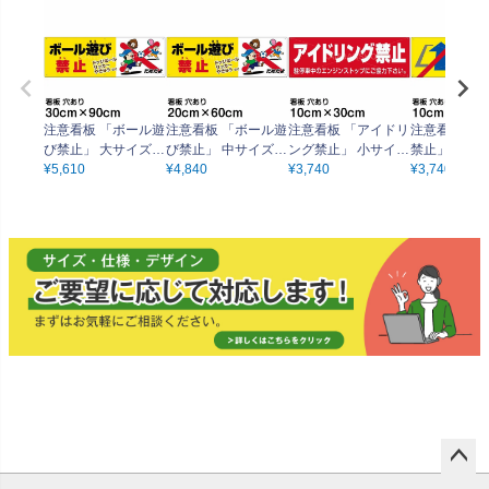
注意看板 「ボール遊
注意看板 「ボール遊
注意看板 「アイドリ
注意看板 「
び禁止」 大サイズ(3
び禁止」 中サイズ(2
ング禁止」 小サイズ
禁止」 小サイ
0cm×90cm) 案内 プ
¥
5,610
0cm×60cm) 案内 プ
¥
4,840
(10cm×30cm) 案内
¥
3,740
m×30cm) 案内 プレ
¥
3,740
レート
レート
プレート
ート
ペー