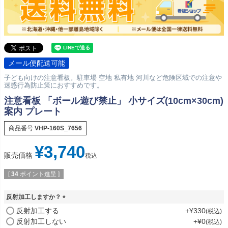
メール便配送可能
子ども向けの注意看板。駐車場 空地 私有地 河川など危険区域での注意や
迷惑行為防止策におすすめです。
注意看板 「ボール遊び禁止」 小サイズ(10cm×30cm)
案内 プレート
商品番号
VHP-160S_7656
¥
3,740
販売価格
税込
[
34
ポイント進呈 ]
反射加工しますか？
(
反射加工する
+
¥
330
税込
必
反射加工しない
+
¥
0
税込
須