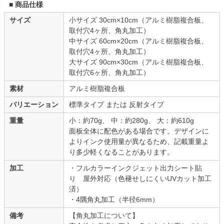
■ 商品仕様
サイズ
小サイズ 30cm×10cm（アルミ樹脂複合板、
取付穴4ヶ所、角丸加工）
中サイズ 60cm×20cm（アルミ樹脂複合板、
取付穴4ヶ所、角丸加工）
大サイズ 90cm×30cm（アルミ樹脂複合板、
取付穴6ヶ所、角丸加工）
素材
アルミ樹脂複合板
バリエーション
標準タイプ または 反射タイプ
重量
小：約70g、 中：約280g、 大：約610g
面板全体に配色がある場合です。デザインに
よりインク使用量が異なるため、記載重量よ
り多少軽くなることがあります。
加工
・フルカラーインクジェット出力シート貼
り 屋外対応（色褪せしにくいUVカット加工
済）
・4隅角丸加工（半径6mm）
備考
【角丸加工について】