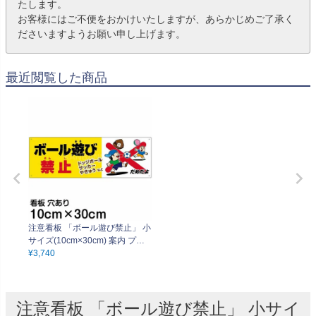
たします。
お客様にはご不便をおかけいたしますが、あらかじめご了承く
ださいますようお願い申し上げます。
最近閲覧した商品
注意看板 「ボール遊び禁止」 小
サイズ(10cm×30cm) 案内 プレ
ート
¥
3,740
注意看板 「ボール遊び禁止」 小サイ