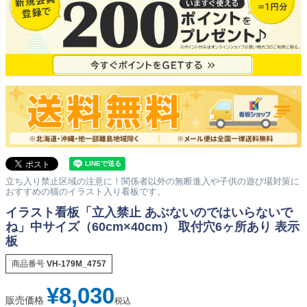
立ち入り禁止区域の注意に！関係者以外の無断進入や子供の遊び場対策に
おすすめの猫のイラスト入り看板です。
イラスト看板「立入禁止 あぶないのではいらないで
ね」中サイズ（60cm×40cm） 取付穴6ヶ所あり 表示
板
商品番号
VH-179M_4757
¥
8,030
販売価格
税込