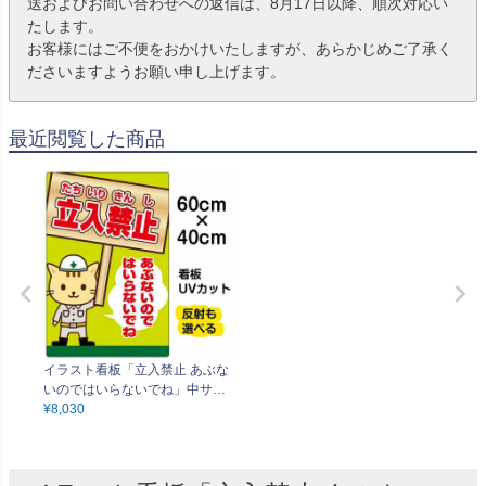
送およびお問い合わせへの返信は、8月17日以降、順次対応い
たします。
お客様にはご不便をおかけいたしますが、あらかじめご了承く
ださいますようお願い申し上げます。
最近閲覧した商品
イラスト看板「立入禁止 あぶな
いのではいらないでね」中サイ
ズ（60cm×40cm） 取付穴6ヶ所
¥
8,030
あり 表示板