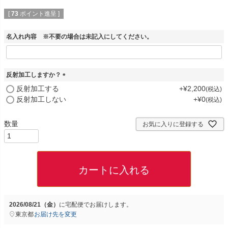
[
73
ポイント進呈 ]
名入れ内容 ※不要の場合は未記入にしてください。
反射加工しますか？
(
反射加工する
+
¥
2,200
税込
必
反射加工しない
+
¥
0
税込
須
)
お気に入りに登録する
カートに入れる
2026/08/21（金）
に
宅配便
でお届けします。
東京都
お届け先を変更