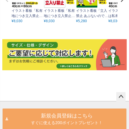
イラスト看板「私有
イラスト看板「私有
イラスト看板「立入
イラスト看板
地につき立入禁止」
地につき立入禁止」
禁止 あぶないのでは
は私有地です
中サイズ（60cm×40
¥
8,030
中サイズ（60cm×40
¥
8,030
いらないでね」小サ
¥
5,280
止！！」中サ
¥
8,030
cm） 取付穴6ヶ所あ
cm） 取付穴6ヶ所あ
イズ（45cm×30c
（60cm×40
り 表示板
り 表示板
m） 取付穴4ヶ所あ
付穴6ヶ所あ
り 表示板
板
ペー
ジト
新規会員登録はこちら
ップ
すぐに使える200ポイントプレゼント！
へ