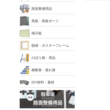
路面整備用品
黒板・黒板ボード
掲示板
額縁・ポスターフレーム
のぼり旗・用品
横断幕・垂れ幕
DIY材料・素材