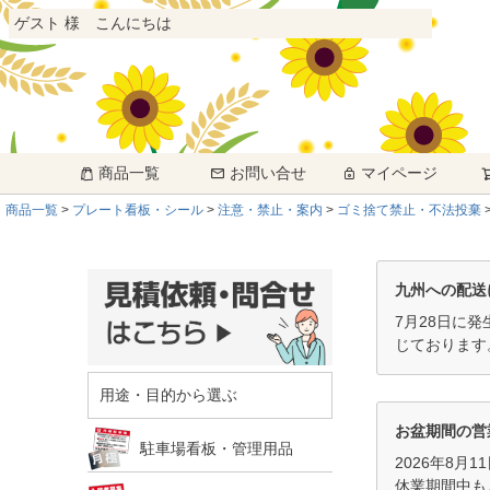
ゲスト 様 こんにちは
商品一覧
お問い合せ
マイページ
商品一覧
プレート看板・シール
注意・禁止・案内
ゴミ捨て禁止・不法投棄
九州への配送
7月28日に
じております
用途・目的から選ぶ
お盆期間の営
駐車場看板・管理用品
2026年8月
休業期間中も