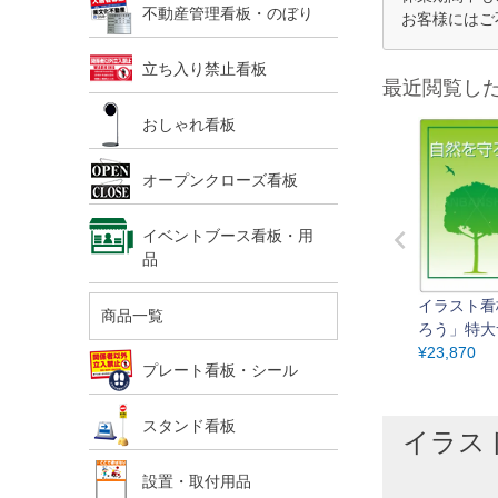
不動産管理看板・のぼり
お客様にはご
立ち入り禁止看板
最近閲覧し
おしゃれ看板
オープンクローズ看板
イベントブース看板・用
品
イラスト看
商品一覧
ろう」特大
m×90cm
¥
23,870
プレート看板・シール
あり 表示
スタンド看板
イラスト
設置・取付用品