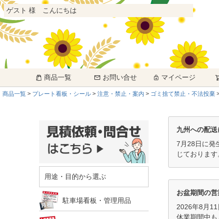
ゲスト 様 こんにちは
商品一覧
お問い合せ
マイページ
商品一覧
プレート看板・シール
注意・禁止・案内
ゴミ捨て禁止・不法投棄
九州への配送
7月28日に
じております
用途・目的から選ぶ
お盆期間の営
駐車場看板・管理用品
2026年8月
休業期間中も