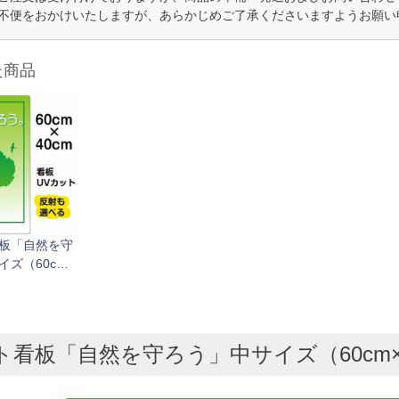
不便をおかけいたしますが、あらかじめご了承くださいますようお願い
た商品
板「自然を守
ズ（60cm×
取付穴6ヶ所あり
看板「自然を守ろう」中サイズ（60cm×4