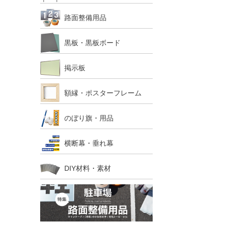
路面整備用品
黒板・黒板ボード
掲示板
額縁・ポスターフレーム
のぼり旗・用品
横断幕・垂れ幕
DIY材料・素材