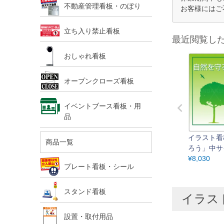
不動産管理看板・のぼり
お客様にはご
立ち入り禁止看板
最近閲覧し
おしゃれ看板
オープンクローズ看板
イベントブース看板・用
品
イラスト看
商品一覧
ろう」中サイ
40cm） 
¥
8,030
プレート看板・シール
表示板
スタンド看板
イラスト
設置・取付用品