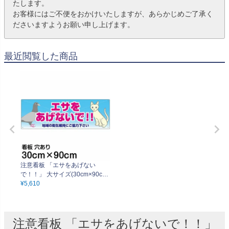
たします。
お客様にはご不便をおかけいたしますが、あらかじめご了承く
ださいますようお願い申し上げます。
最近閲覧した商品
注意看板 「エサをあげない
で！！」 大サイズ(30cm×90cm)
案内 プレート
¥
5,610
注意看板 「エサをあげないで！！」