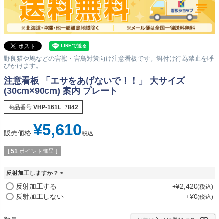
野良猫や鳩などの害獣・害鳥対策向け注意看板です。餌付け行為禁止を呼
びかけます。
注意看板 「エサをあげないで！！」 大サイズ
(30cm×90cm) 案内 プレート
商品番号
VHP-161L_7842
¥
5,610
販売価格
税込
[
51
ポイント進呈 ]
反射加工しますか？
(
反射加工する
+
¥
2,420
税込
必
反射加工しない
+
¥
0
税込
須
)