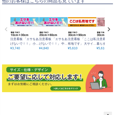
他のお客様はこちらの商品も見ています
注意看板 「エサをあ
注意看板 「エサをあ
注意看板 「ここは私
注意看板 「
げないで！！」 小サ
げないで！！」 中サ
有地です」 大サイズ
暮らす飼い主
イズ(10cm×30cm)
¥
3,740
イズ(20cm×60cm)
¥
4,840
(30cm×90cm) 案内
¥
5,610
へ」 大サイズ
¥
5,610
案内 プレート
案内 プレート
プレート
×90cm) 案内 プレー
ト