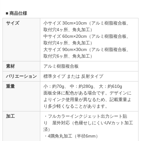
■ 商品仕様
サイズ
小サイズ 30cm×10cm（アルミ樹脂複合板、
取付穴4ヶ所、角丸加工）
中サイズ 60cm×20cm（アルミ樹脂複合板、
取付穴4ヶ所、角丸加工）
大サイズ 90cm×30cm（アルミ樹脂複合板、
取付穴6ヶ所、角丸加工）
素材
アルミ樹脂複合板
バリエーション
標準タイプ または 反射タイプ
重量
小：約70g、 中：約280g、 大：約610g
面板全体に配色がある場合です。デザインに
よりインク使用量が異なるため、記載重量よ
り多少軽くなることがあります。
加工
・フルカラーインクジェット出力シート貼
り 屋外対応（色褪せしにくいUVカット加工
済）
・4隅角丸加工（半径6mm）