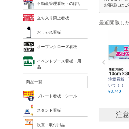
不動産管理看板・のぼり
お客様にはご
立ち入り禁止看板
最近閲覧し
おしゃれ看板
オープンクローズ看板
イベントブース看板・用
品
注意看板 
商品一覧
いで！！」 
¥
3,740
m
プレート看板・シール
スタンド看板
注意
設置・取付用品