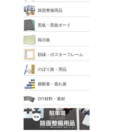
路面整備用品
黒板・黒板ボード
掲示板
額縁・ポスターフレーム
のぼり旗・用品
横断幕・垂れ幕
DIY材料・素材