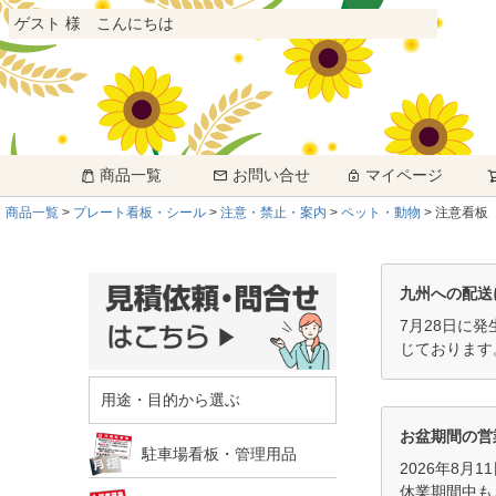
ゲスト 様 こんにちは
商品一覧
お問い合せ
マイページ
商品一覧
プレート看板・シール
注意・禁止・案内
ペット・動物
注意看板 
九州への配送
7月28日に
じております
用途・目的から選ぶ
お盆期間の営
駐車場看板・管理用品
2026年8月
休業期間中も