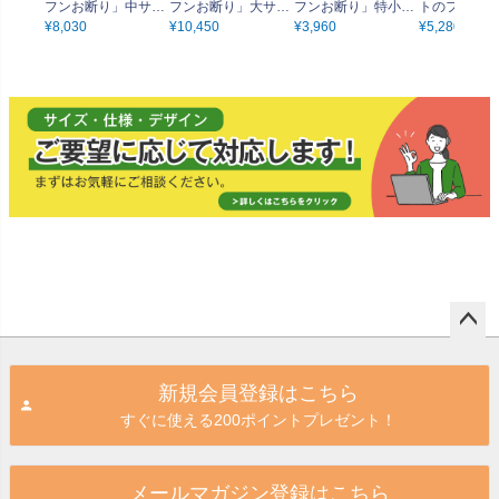
フンお断り」中サイ
フンお断り」大サイ
フンお断り」特小サ
トのフンは必
ズ（60cm×40cm）
¥
8,030
ズ（90cm×60cm）
¥
10,450
イズ（30cm×20c
¥
3,960
帰ろう」小サ
¥
5,280
取付穴6ヶ所あり 表
取付穴8ヶ所あり 表
m） 取付穴4ヶ所あ
（45cm×30
示板
示板
り 表示板
付穴4ヶ所あ
板
ペー
ジト
新規会員登録はこちら
ップ
すぐに使える200ポイントプレゼント！
へ
メールマガジン登録はこちら