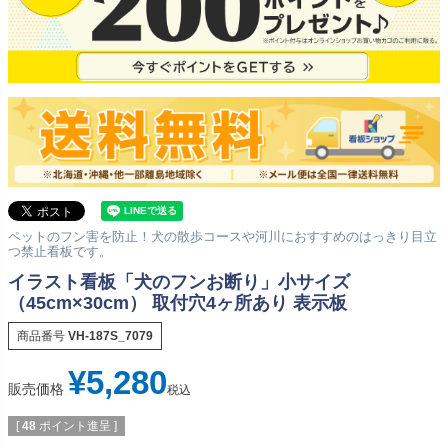
ペットのフン害を防止！犬の散歩コースや河川におすすめのはっきり目立
つ禁止看板です。
イラスト看板「犬のフンお断り」小サイズ
（45cm×30cm） 取付穴4ヶ所あり 表示板
商品番号
VH-187S_7079
¥
5,280
販売価格
税込
[
48
ポイント進呈 ]