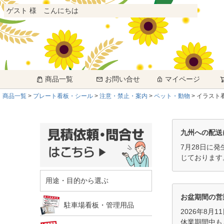
ゲスト 様 こんにちは
商品一覧
お問い合せ
マイページ
商品一覧
プレート看板・シール
注意・禁止・案内
ペット・動物
イラスト看
九州への配送
7月28日に
じております
用途・目的から選ぶ
お盆期間の営
駐車場看板・管理用品
2026年8月
休業期間中も