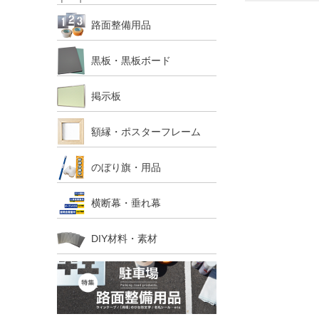
路面整備用品
黒板・黒板ボード
掲示板
額縁・ポスターフレーム
のぼり旗・用品
横断幕・垂れ幕
DIY材料・素材