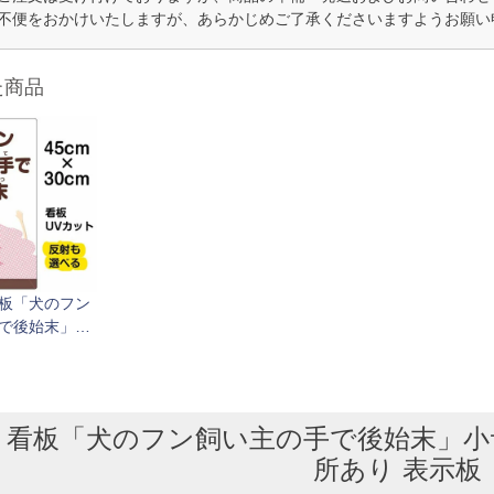
不便をおかけいたしますが、あらかじめご了承くださいますようお願い
た商品
板「犬のフン
で後始末」小
cm×30cm）
所あり 表示板
看板「犬のフン飼い主の手で後始末」小サイズ
所あり 表示板