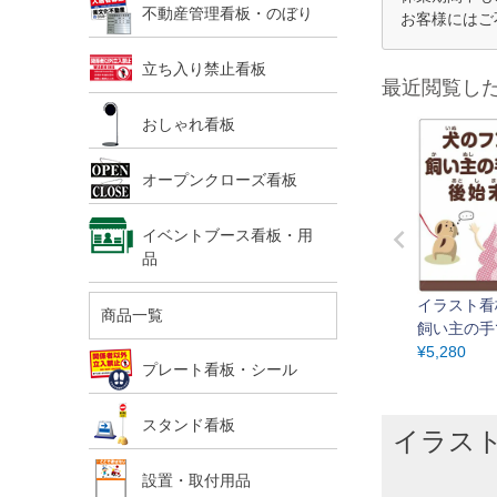
不動産管理看板・のぼり
お客様にはご
立ち入り禁止看板
最近閲覧し
おしゃれ看板
オープンクローズ看板
イベントブース看板・用
品
イラスト看
商品一覧
飼い主の手
サイズ（45
¥
5,280
プレート看板・シール
取付穴4ヶ
スタンド看板
イラスト
設置・取付用品