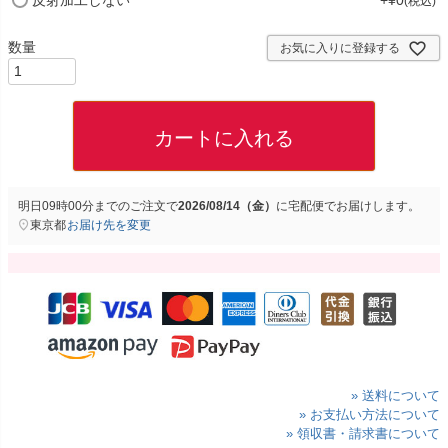
税込
須
)
お気に入りに登録する
カートに入れる
明日
09時00分
までのご注文で
2026/08/14（金）
に
宅配便
でお届けします。
東京都
お届け先を変更
» 送料について
» お支払い方法について
» 領収書・請求書について