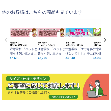
他のお客様はこちらの商品も見ています
注意看板 「ペットと
注意看板 「ペットと
注意看板 「エサをあ
注意看板 「
暮らす飼い主さま
暮らす飼い主さま
げないで！！」 中サ
飼い主の手で
へ」 大サイズ(30cm
¥
5,610
へ」 小サイズ(10cm
¥
3,740
イズ(20cm×60cm)
¥
4,840
末」 中サイズ
¥
4,840
×90cm) 案内 プレー
×30cm) 案内 プレー
案内 プレート
×60cm) 案内 プレー
ト
ト
ト