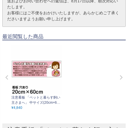
送およびお問い合わせへの返信は、8月17日以降、順次対応い
たします。
お客様にはご不便をおかけいたしますが、あらかじめご了承く
ださいますようお願い申し上げます。
最近閲覧した商品
注意看板 「ペットと暮らす飼い
主さまへ」 中サイズ(20cm×60c
¥
4,840
m) 案内 プレート