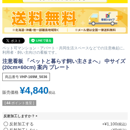
ペット可マンション・アパート・共同生活スペースなどでの注意喚起に。
利用者・飼い主向けの看板です。
注意看板 「ペットと暮らす飼い主さまへ」 中サイズ
(20cm×60cm) 案内 プレート
商品番号
VHP-169M_5036
¥
4,840
販売価格
税込
[
44
ポイント進呈 ]
反射加工しますか？
(
反射加工する
+
¥
1,100
税込
必
反射加工しない
+
¥
0