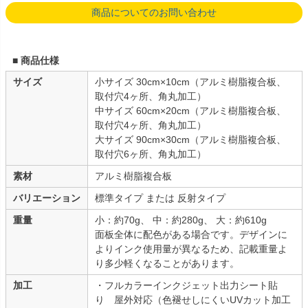
商品についてのお問い合わせ
■ 商品仕様
サイズ
小サイズ 30cm×10cm（アルミ樹脂複合板、
取付穴4ヶ所、角丸加工）
中サイズ 60cm×20cm（アルミ樹脂複合板、
取付穴4ヶ所、角丸加工）
大サイズ 90cm×30cm（アルミ樹脂複合板、
取付穴6ヶ所、角丸加工）
素材
アルミ樹脂複合板
バリエーション
標準タイプ または 反射タイプ
重量
小：約70g、 中：約280g、 大：約610g
面板全体に配色がある場合です。デザインに
よりインク使用量が異なるため、記載重量よ
り多少軽くなることがあります。
加工
・フルカラーインクジェット出力シート貼
り 屋外対応（色褪せしにくいUVカット加工