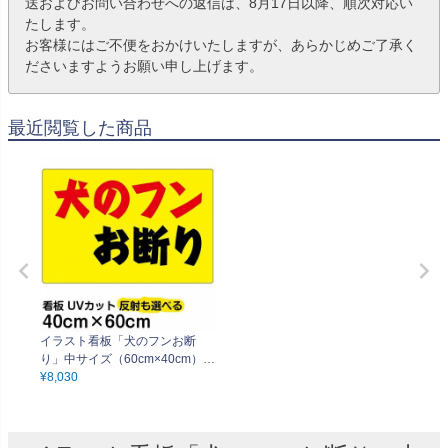
送およびお問い合わせへの返信は、8月17日以降、順次対応い
たします。
お客様にはご不便をおかけいたしますが、あらかじめご了承く
ださいますようお願い申し上げます。
最近閲覧した商品
イラスト看板「犬のフンお断
り」中サイズ（60cm×40cm）
取付穴6ヶ所あり 表示板
¥
8,030