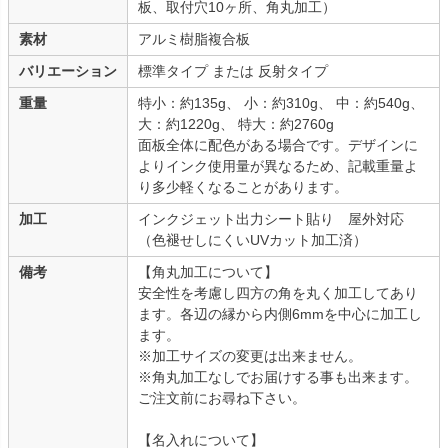
板、取付穴10ヶ所、角丸加工）
素材
アルミ樹脂複合板
バリエーション
標準タイプ または 反射タイプ
重量
特小：約135g、 小：約310g、 中：約540g、
大：約1220g、 特大：約2760g
面板全体に配色がある場合です。デザインに
よりインク使用量が異なるため、記載重量よ
り多少軽くなることがあります。
加工
インクジェット出力シート貼り 屋外対応
（色褪せしにくいUVカット加工済）
備考
【角丸加工について】
安全性を考慮し四方の角を丸く加工してあり
ます。各辺の縁から内側6mmを中心に加工し
ます。
※加工サイズの変更は出来ません。
※角丸加工なしでお届けする事も出来ます。
ご注文前にお尋ね下さい。
【名入れについて】