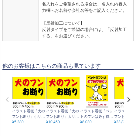
名入れをご希望される場合は、名入れ内容入
力欄へお名前や会社名等をご記入ください。
【反射加工について】
反射タイプをご希望の場合には、「反射加工
する」をお選びください。
他のお客様はこちらの商品も見ています
イラスト看板「犬の
イラスト看板「犬の
イラスト看板「ペッ
イラスト看板
フンお断り」小サイ
フンお断り」大サイ
トのフンは必ず持ち
フンお断り」
ズ（45cm×30cm）
¥
5,280
ズ（90cm×60cm）
¥
10,450
帰ろう」中サイズ
¥
8,030
イズ（135cm
¥
23,870
取付穴4ヶ所あり 表
取付穴8ヶ所あり 表
（60cm×40cm） 取
m） 取付穴1
示板
示板
付穴6ヶ所あり 表示
り 表示板