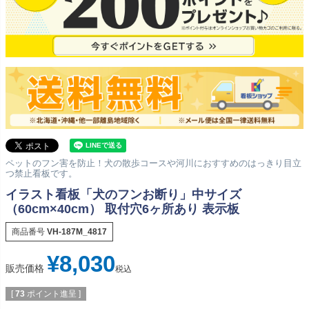
ペットのフン害を防止！犬の散歩コースや河川におすすめのはっきり目立
つ禁止看板です。
イラスト看板「犬のフンお断り」中サイズ
（60cm×40cm） 取付穴6ヶ所あり 表示板
商品番号
VH-187M_4817
¥
8,030
販売価格
税込
[
73
ポイント進呈 ]