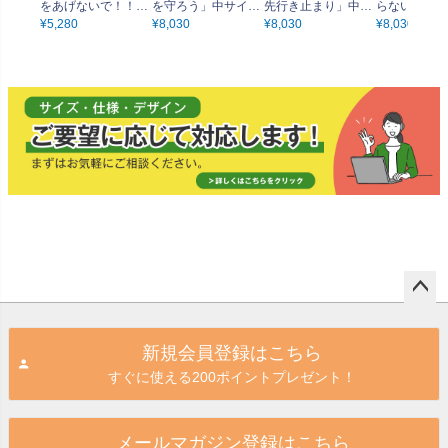
をあげないで！！」
を守ろう」中サイズ
先行き止まり」中サ
らないで！」
小サイズ（45cm×30
¥
5,280
（60cm×40cm） 取
¥
8,030
イズ（60cm×40c
¥
8,030
ズ（60cm×4
¥
8,030
cm） 取付穴4ヶ所あ
付穴6ヶ所あり 表示
m） 取付穴6ヶ所あ
取付穴6ヶ所
り 表示板
板
り 表示板
示板
ペー
ジト
新規会員登録はこちら
ップ
すぐに使える200ポイントプレゼント！
へ
メールマガジン登録はこちら