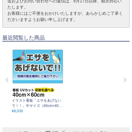
送およびお問い合わせへの返信は、8月17日以降、順次対応い
たします。
お客様にはご不便をおかけいたしますが、あらかじめご了承く
ださいますようお願い申し上げます。
最近閲覧した商品
イラスト看板「エサをあげない
で！！」中サイズ（60cm×40c
m） 取付穴6ヶ所あり 表示板
¥
8,030