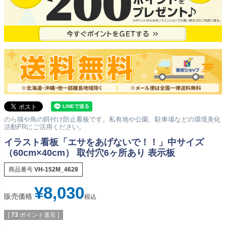
のら猫や鳥の餌付け防止看板です。私有地や公園、駐車場などの環境美化
活動PRにご活用ください。
イラスト看板「エサをあげないで！！」中サイズ
（60cm×40cm） 取付穴6ヶ所あり 表示板
商品番号
VH-152M_4628
¥
8,030
販売価格
税込
[
73
ポイント進呈 ]