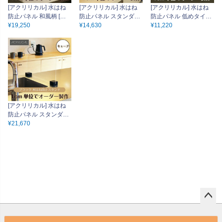
[アクリリカル] 水はね
[アクリリカル] 水はね
[アクリリカル] 水はね
防止パネル 和風柄 [キ
防止パネル スタンダー
防止パネル 低めタイプ
ューブタイプスタンド
¥
19,250
ドタイプ [バータイプス
¥
14,630
高さ15cm [キューブタ
¥
11,220
付] 特注サイズ 全5色 ア
タンド付] 特注サイズ
イプスタンド付] 特注サ
クリル製 キッチン・シ
全5色 アクリル製 キッ
イズ 全5色 アクリル製
ンクの水はねをガー
チン・シンクの水はね
キッチン・シンクの水
ド！
をガード！
はねをガード！
[アクリリカル] 水はね
防止パネル スタンダー
ドタイプ [キューブタイ
¥
21,670
プスタンド付/ブラック
ブラックマット] 特注サ
イズ 全5色 アクリル レ
ジン製 キッチン・シン
クの水はねをガード！
ペー
ジト