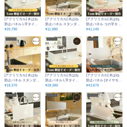
[アクリリカル] 水はね
[アクリリカル] 水はね
[アクリリカル] 水はね
防止パネル L字タイプ
防止パネル スタンダー
防止パネル コの字タイ
[キューブタイプスタン
¥
20,790
ドタイプ [キューブタイ
¥
11,990
プ [バータイプスタンド
¥
41,140
ド付] 特注サイズ 全5色
プスタンド付] 特注サイ
付] 特注サイズ 全5色 ア
アクリル製 キッチン・
ズ 全5色 アクリル製 キ
クリル製 キッチン・シ
シンクの水はねをガー
ッチン・シンクの水は
ンクの水はねをガー
ド！
ねをガード！
ド！
[アクリリカル] 水はね
[アクリリカル] 水はね
[アクリリカル] 水はね
防止パネル スタンダー
防止パネル L字タイプ
防止パネル [ダイヤモン
ドタイプ [キューブタイ
¥
18,370
[バータイプスタンド付]
¥
28,380
ドカット キューブタイ
¥
43,670
プスタンド付/クリアマ
特注サイズ 全5色 アク
プスタンド付] 特注サイ
ット] 特注サイズ 全5色
リル製 キッチン・シン
ズ 全5色 アクリル製 キ
アクリル製 キッチン・
クの水はねをガード！
ッチン・シンクの水は
シンクの水はねをガー
ねをガード！
ド！