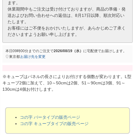
ます。
休業期間中もご注文は受け付けておりますが、商品の準備・発
送およびお問い合わせへの返信は、8月17日以降、順次対応い
たします。
お客様にはご不便をおかけいたしますが、あらかじめご了承く
ださいますようお願い申し上げます。
本日
09時00分
までのご注文で
2026/08/19（水）
に
宅配便
でお届けします。
東京都
お届け先を変更
※キューブはパネルの長さによりお付けする個数が変わります。L型
キューブ2個に加えて、10～50cmは2個、51～90cmは3個、91～
130cmは4個お付けします。
コの字 バータイプの販売ページ
コの字 キューブタイプの販売ページ