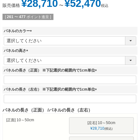
¥
28,710
¥
52,470
販売価格
〜
税込
[
261
〜
477
ポイント進呈 ]
パネルのカラー
(
必
須
パネルの高さ
)
(
必
須
パネルの長さ（正面） ※下記選択の範囲内で1cm単位
)
(
必
須
パネルの長さ（左右） ※下記選択の範囲内で1cm単位
)
(
必
須
パネルの長さ（正面）
パネルの長さ（左右）
)
[正面] 10～50cm
[左右] 10～50cm
¥
28,710
税込