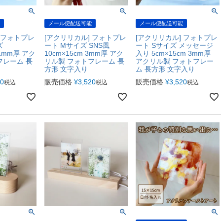
メール便配送可能
メール便配送可能
 フォトプレ
[アクリリカル] フォトプレ
[アクリリカル] フォトプレ
ズ
ート Mサイズ SNS風
ート Sサイズ メッセージ
m 1mm厚 アク
10cm×15cm 3mm厚 アク
入り 5cm×15cm 3mm厚
フレーム 長
リル製 フォトフレーム 長
アクリル製 フォトフレー
方形 文字入り
ム 長方形 文字入り
00
販売価格
¥
3,520
販売価格
¥
3,520
税込
税込
税込