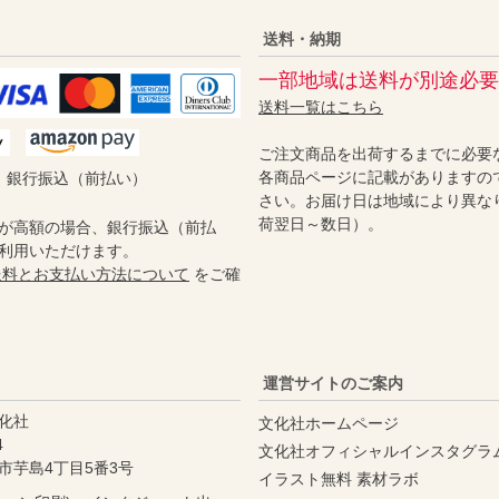
送料・納期
一部地域は送料が別途必要
送料一覧はこちら
ご注文商品を出荷するまでに必要
各商品ページに記載がありますの
／ 銀行振込（前払い）
さい。お届け日は地域により異な
荷翌日～数日）。
が高額の場合、銀行振込（前払
利用いただけます。
送料とお支払い方法について
をご確
運営サイトのご案内
化社
文化社ホームページ
4
文化社オフィシャルインスタグラ
市芋島4丁目5番3号
イラスト無料 素材ラボ