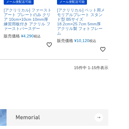
メール便配送可能
メール便配送可能
[アクリリカル] ファースト
[アクリリカル] ペット用メ
アート プレートのみ クリ
モリアルプレート スタン
ア 10cm×10cm 10mm厚
ド型 B5サイズ
練習用板付き アクリル フ
18.2cm×25.7cm 5mm厚
ァーストバースデー
アクリル製 フォトフレー
ム
販売価格
¥
4,290
税込
販売価格
¥
10,120
税込
15
件中
1
-
15
件表示