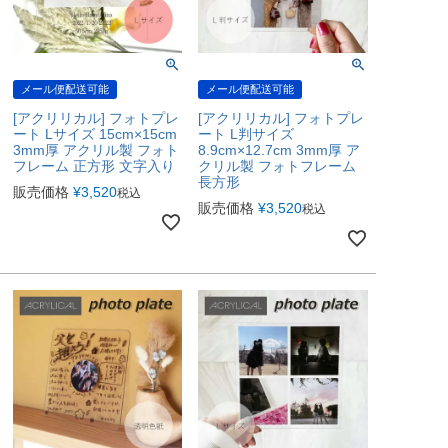
メール便配送可能
メール便配送可能
[アクリリカル] フォトプレ
[アクリリカル] フォトプレ
ート Lサイズ 15cm×15cm
ート L判サイズ
3mm厚 アクリル製 フォト
8.9cm×12.7cm 3mm厚 ア
フレーム 正方形 文字入り
クリル製 フォトフレーム
長方形
販売価格
¥
3,520
税込
販売価格
¥
3,520
税込