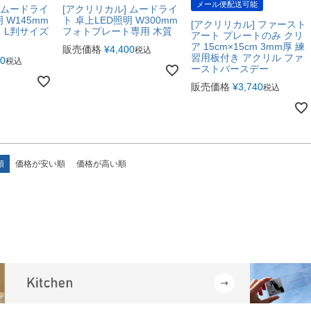
メール便配送可能
 ムードライ
[アクリリカル] ムードライ
 W145mm
ト 卓上LED照明 W300mm
[アクリリカル] ファースト
 L判サイズ
フォトプレート専用 木質
アート プレートのみ クリ
ア 15cm×15cm 3mm厚 練
販売価格
¥
4,400
税込
習用板付き アクリル ファ
90
税込
ーストバースデー
販売価格
¥
3,740
税込
順
価格が安い順
価格が高い順