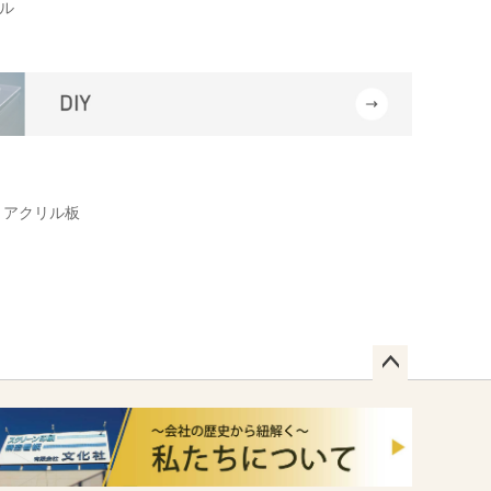
ル
 アクリル板
ペー
ジト
ップ
へ