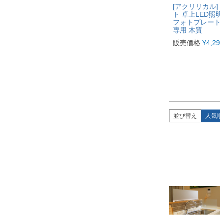
[アクリリカル]
ト 卓上LED照明
フォトプレート
専用 木質
販売価格
¥
4,2
並び替え
人気