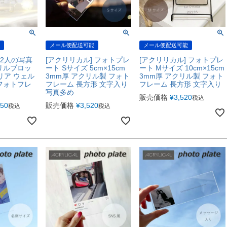
メール便配送可能
メール便配送可能
 2人の写真
[アクリリカル] フォトプレ
[アクリリカル] フォトプレ
リルブロッ
ート Sサイズ 5cm×15cm
ート Mサイズ 10cm×15cm
クリア ウェル
3mm厚 アクリル製 フォト
3mm厚 アクリル製 フォト
フォトフレ
フレーム 長方形 文字入り
フレーム 長方形 文字入り
写真多め
販売価格
¥
3,520
税込
750
販売価格
¥
3,520
税込
税込