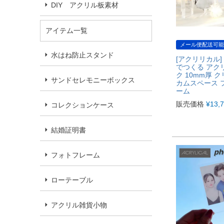
DIY アクリル板素材
アイテム一覧
メール便配送可能
水はね防止スタンド
[アクリリカル]
でつくる アク
ク 10mm厚 
サンドセレモニーボックス
カムスペース 
ーム
販売価格
¥
13,
コレクションケース
結婚証明書
フォトフレーム
ローテーブル
アクリル雑貨小物