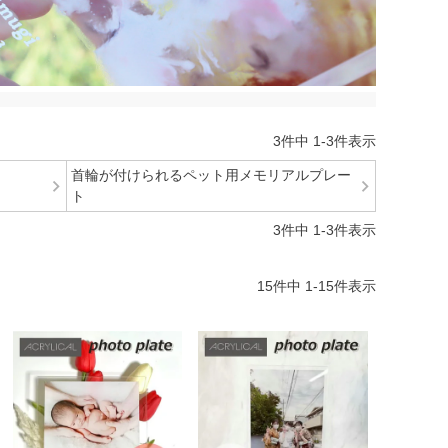
3
件中
1
-
3
件表示
首輪が付けられるペット用メモリアルプレー
ト
3
件中
1
-
3
件表示
15
件中
1
-
15
件表示