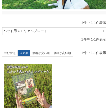
1
件中
1
-
1
件表示
ペット用メモリアルプレート
1
件中
1
-
1
件表示
1
件中
1
-
1
件表示
並び替え
人気順
価格が安い順
価格が高い順