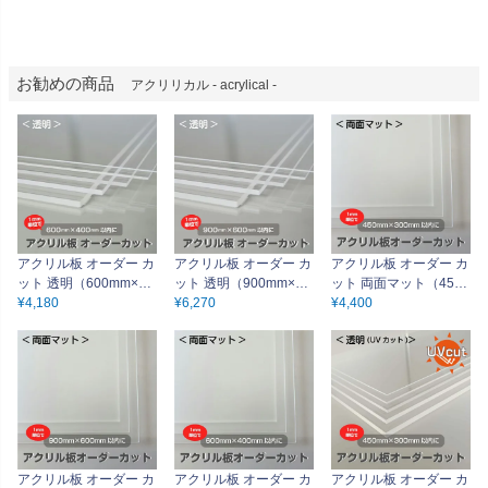
お勧めの商品
アクリリカル - acrylical -
アクリル板 オーダー カ
アクリル板 オーダー カ
アクリル板 オーダー カ
ット 透明（600mm×40
ット 透明（900mm×60
ット 両面マット（450
0mm以内 1mm単位で
¥
4,180
0mm以内 1mm単位で
¥
6,270
mm×300mm以内 1m
¥
4,400
指定可能） 板厚1～5m
指定可能） 板厚1～5m
m単位で指定可能）板
m カンナ＆糸面取り無
m カンナ＆糸面取り無
厚2mm/3mm/5mm 半透
料サービス アクリルボ
料サービス アクリルボ
明 カンナ＆糸面取り無
ード クリア
ード クリア
料サービス アクリルボ
ード
アクリル板 オーダー カ
アクリル板 オーダー カ
アクリル板 オーダー カ