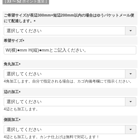
[
33
〜
52
ポイント進呈 ]
ご希望サイズが長辺300mm×短辺200mm以内の場合はゆうパケットメール便
にて配達します。
(
必
須
希望サイズ
)
(
必
須
角丸加工
)
(
必
4角加工します。自分で指定される場合は、カゴ内備考欄にて指示ください。
須
)
辺の加工
(
必
4辺とも加工します。
須
)
側面加工
(
必
4辺とも加工します。カンナ仕上げは無料で対応します！
須