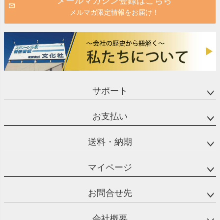
メールマガジン登録はこちら
メルマガ限定情報をお届け！
◆実際にこんなところでご利用いただいています
板面の傷つきを抑えるために
冷蔵庫の天板
テーブルの保護板
水槽のカバー
ペットのゲージ板
机の天板の保護カバー
サポート
仕切り板や棚板
ガラス代替品
DIY用
お支払い
☆オプション加工も承ります！
送料・納期
側面糸面取り加工（無料）・・・目に見えるか見えないか程度
の小さな面取りを施す加工です。
マイページ
側面カンナ加工（無料）・・・切断面を滑らかにする加工で
す。多少のざらつきは残りますが触っても痛くない程度になり
お問合せ先
ます。
→有料で磨き上げ加工も承ります。
角丸加工（有料）・・・角を丸く加工します。位置や穴の大き
会社概要