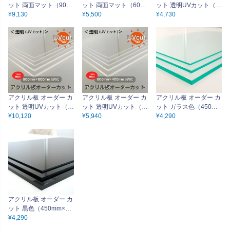
ット 両面マット（900
ット 両面マット（600
ット 透明UVカット（4
mm×600mm以内 1m
¥
9,130
mm×400mm以内 1m
¥
5,500
50mm×300mm以内 1
¥
4,730
m単位で指定可能）板
m単位で指定可能）板
mm単位で指定可能）板
厚2mm/3mm/5mm 半透
厚2mm/3mm/5mm 半透
厚2mm/3mm/5mm カン
明 カンナ＆糸面取り無
明 カンナ＆糸面取り無
ナ＆糸面取り無料サー
料サービス アクリルボ
料サービス アクリルボ
ビス アクリルボード ク
ード
ード
リア
アクリル板 オーダー カ
アクリル板 オーダー カ
アクリル板 オーダー カ
ット 透明UVカット（9
ット 透明UVカット（6
ット ガラス色（450mm
00mm×600mm以内 1
¥
10,120
00mm×400mm以内 1
¥
5,940
×300mm以内 1mm単
¥
4,290
mm単位で指定可能）板
mm単位で指定可能）板
位で指定可能）板厚2m
厚2mm/3mm/5mm カン
厚2mm/3mm/5mm カン
m/3mm/5mm カンナ＆
ナ＆糸面取り無料サー
ナ＆糸面取り無料サー
糸面取り無料サービス
ビス アクリルボード ク
ビス アクリルボード ク
カラーアクリルボード
リア
リア
アクリル板 オーダー カ
ット 黒色（450mm×30
0mm以内 1mm単位で
¥
4,290
指定可能）板厚2mm/3