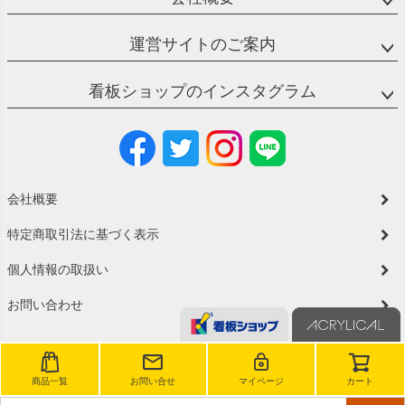
さを指定いただけます。安全でやわらかなイメージに。
側面テーパー加工（有料）・・・側面の角を斜めにカットする
運営サイトのご案内
加工です。ご指定がない場合、45度の半カット仕様にて加工い
たします。
特殊加工・・・切欠き、開口などの加工をご希望の場合にはお
看板ショップのインスタグラム
見積りさせていただきますのでご相談ください。
会社概要
特定商取引法に基づく表示
個人情報の取扱い
お問い合わせ
商品一覧
お問い合せ
マイページ
カート