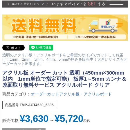
透明のアクリル板・アクリルボードをご希望のサイズでカットしてお届
け！1mm、2mm、3mm、4mm、5mmの厚みを販売中！大きいサイズもオ
ーダーカット出来ます。
アクリル板 オーダー カット 透明（450mm×300mm
以内 1mm単位で指定可能） 板厚1～5mm カンナ＆
糸面取り無料サービス アクリルボード クリア
商品カテゴリ：
オーダーカットアクリル板・アクリルボード
商品番号
TMP-ACT4530_6395
¥
3,630
¥
5,720
販売価格
〜
税込