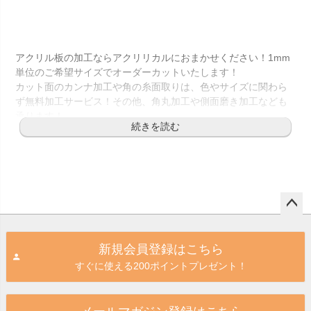
mm/5mm カンナ＆糸面
取り無料サービス カラ
ーアクリル
アクリル板の加工ならアクリリカルにおまかせください！1mm
単位のご希望サイズでオーダーカットいたします！
カット面のカンナ加工や角の糸面取りは、色やサイズに関わら
ず無料加工サービス！その他、角丸加工や側面磨き加工なども
承ります！
透明アクリルは、5種類の板厚からお選びいただけます（1mm、
2mm、3mm、4mm、5mm）
★オーダーカットアクリル板はこんな時におすすめ
別注でアクリルの切り板が欲しい！
フリーカットでぴったりサイズの天板が欲しい！
ペー
セミオーダー（半規格）だったら額縁やポスターフレーム
ジト
新規会員登録はこちら
用の透明板にしっかりハマるかも？
ップ
特注サイズでパーテーションを作りたい！
すぐに使える200ポイントプレゼント！
へ
向こう側がはっきりと見える、クリアなパーティションを
探している。
分厚いもしくは薄いアクリル板が欲しい！