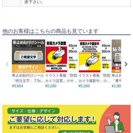
承下さい。
他のお客様はこちらの商品も見ています
車止め貼付けシール
イラスト看板「防犯
イラスト看板「防犯
車止め貼付け
「特注文字」 7.5cm
カメラ設置」小サイ
カメラ撮影中」小サ
「番号（ご希
×30cm （色・文字は
¥
5,654
ズ（45cm×30cm）
¥
5,280
イズ（45cm×30c
¥
5,280
号で製作）」 7
¥
1,980
同一内容） 屋外対応
取付穴4ヶ所あり 表
m） 取付穴4ヶ所あ
×30cm 屋外
強粘着アルミシート
示板
り 表示板
粘着アルミシ