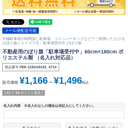
メール便配送可能
月極駐車場や時間貸し駐車場、コインパーキングなどでご利用いただける
のぼり旗シリーズです。駐車場受付中 のぼり旗
不動産用のぼり旗「駐車場受付中」60cm×180cm ポ
リエステル製 （名入れ対応品）
商品番号
FBK-1182to0182_4714
¥
1,166
¥
1,496
販売価格
〜
税込
[
11
〜
14
ポイント進呈 ]
名入れ内容 ※名入れなしの場合は未記入にしてください。
名入れなし
名入れする（太角ゴシック）