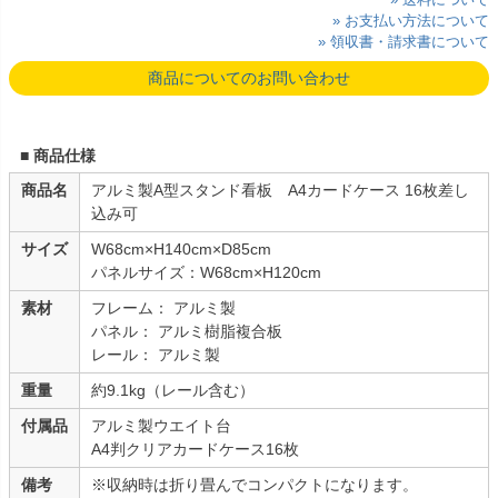
» お支払い方法について
» 領収書・請求書について
商品についてのお問い合わせ
■ 商品仕様
商品名
アルミ製A型スタンド看板 A4カードケース 16枚差し
込み可
サイズ
W68cm×H140cm×D85cm
パネルサイズ：W68cm×H120cm
素材
フレーム： アルミ製
パネル： アルミ樹脂複合板
レール： アルミ製
重量
約9.1kg（レール含む）
付属品
アルミ製ウエイト台
A4判クリアカードケース16枚
備考
※収納時は折り畳んでコンパクトになります。