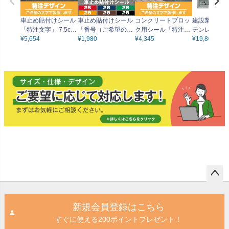
車止め貼付けシール
車止め貼付けシール
コンクリートブロッ
建設業の許可
「特注文字」 7.5cm
「番号（ご希望の番
ク用シール「特注文
テンレス製）
×30cm （色・文字は
¥
5,654
号で製作）」 7.5cm
¥
1,980
字」15cm×38.5cm
¥
4,345
定サイズ ア
¥
19,800
同一内容） 屋外対応
×30cm 屋外対応 強
（色・文字は同一内
付き UV印刷
強粘着アルミシート
粘着アルミシート
容） 屋外対応 強粘
工費無料
着アルミシート
ペー
ジト
新規会員登録はこちら
ップ
すぐに使える200ポイントプレゼント！
へ