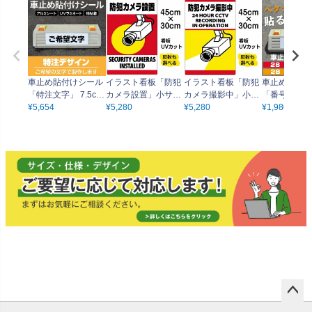
車止め貼付けシール
イラスト看板「防犯
イラスト看板「防犯
車止め貼付け
「特注文字」 7.5cm
カメラ設置」小サイ
カメラ撮影中」小サ
「番号（ご希
×30cm （色・文字は
¥
5,654
ズ（45cm×30cm）
¥
5,280
イズ（45cm×30c
¥
5,280
号で製作）」 7
¥
1,980
同一内容） 屋外対応
取付穴4ヶ所あり 表
m） 取付穴4ヶ所あ
×30cm 屋外
強粘着アルミシート
示板
り 表示板
粘着アルミシ
ペー