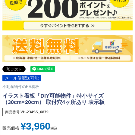
メール便配送可能
不動産物件のPR看板
イラスト看板「DIY可能物件」特小サイズ
（30cm×20cm） 取付穴4ヶ所あり 表示板
商品番号
VH-234SS_6879
¥
3,960
販売価格
税込