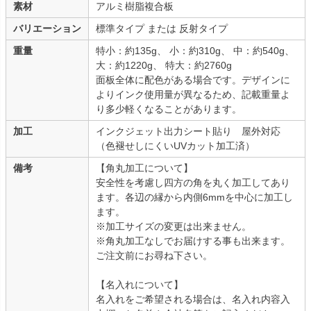
素材
アルミ樹脂複合板
バリエーション
標準タイプ または 反射タイプ
重量
特小：約135g、 小：約310g、 中：約540g、
大：約1220g、 特大：約2760g
面板全体に配色がある場合です。デザインに
よりインク使用量が異なるため、記載重量よ
り多少軽くなることがあります。
加工
インクジェット出力シート貼り 屋外対応
（色褪せしにくいUVカット加工済）
備考
【角丸加工について】
安全性を考慮し四方の角を丸く加工してあり
ます。各辺の縁から内側6mmを中心に加工し
ます。
※加工サイズの変更は出来ません。
※角丸加工なしでお届けする事も出来ます。
ご注文前にお尋ね下さい。
【名入れについて】
名入れをご希望される場合は、名入れ内容入