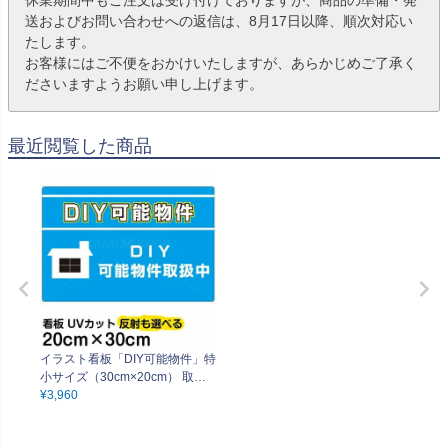
送およびお問い合わせへの返信は、8月17日以降、順次対応い
たします。
お客様にはご不便をおかけいたしますが、あらかじめご了承く
ださいますようお願い申し上げます。
最近閲覧した商品
イラスト看板「DIY可能物件」特
小サイズ（30cm×20cm） 取付
穴4ヶ所あり 表示板
¥
3,960