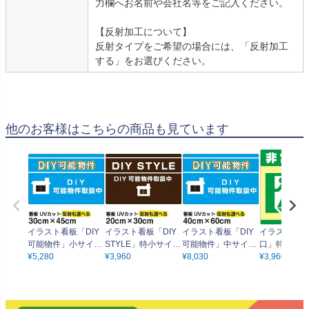
力欄へお名前や会社名等をご記入ください。
【反射加工について】
反射タイプをご希望の場合には、「反射加工
する」をお選びください。
他のお客様はこちらの商品も見ています
イラスト看板「DIY
イラスト看板「DIY
イラスト看板「DIY
イラスト看板
可能物件」小サイズ
STYLE」特小サイズ
可能物件」中サイズ
口」特小サイ
（45cm×30cm） 取
¥
5,280
（30cm×20cm） 取
¥
3,960
（60cm×40cm） 取
¥
8,030
cm×20cm）
¥
3,960
付穴4ヶ所あり 表示
付穴4ヶ所あり 表示
付穴6ヶ所あり 表示
ヶ所あり 表
板
板
板