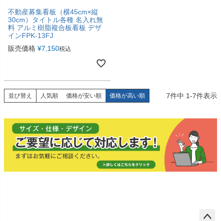
不動産募集看板（横45cm×縦
30cm）タイトル各種 名入れ無
料 アルミ樹脂複合板看板 デザ
インFPK-13FJ
販売価格
¥
7,150
税込
7
件中
1
-
7
件表示
並び替え
人気順
価格が安い順
価格が高い順