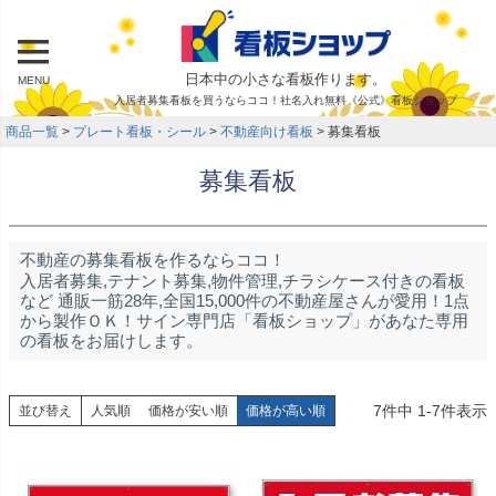
日本中の小さな看板作ります。
MENU
入居者募集看板を買うならココ！社名入れ無料《公式》看板ショップ
商品一覧
プレート看板・シール
不動産向け看板
募集看板
募集看板
不動産の募集看板を作るならココ！
入居者募集,テナント募集,物件管理,チラシケース付きの看板
など 通販一筋28年,全国15,000件の不動産屋さんが愛用！1点
から製作ＯＫ！サイン専門店「看板ショップ」があなた専用
の看板をお届けします。
7
件中
1
-
7
件表示
並び替え
人気順
価格が安い順
価格が高い順