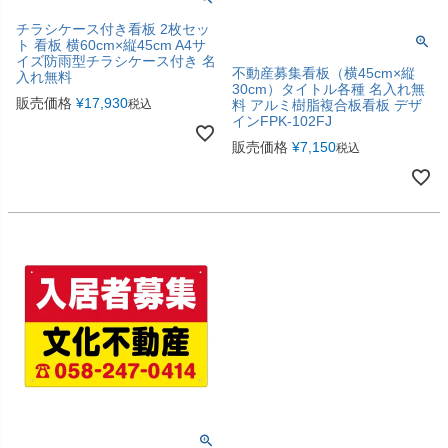
チラシケース付き看板 2枚セッ
ト 看板 横60cm×縦45cm A4サ
イズ防雨型チラシケース付き 名
不動産募集看板（横45cm×縦
入れ無料
30cm）タイトル各種 名入れ無
販売価格
¥
17,930
税込
料 アルミ樹脂複合板看板 デザ
インFPK-102FJ
販売価格
¥
7,150
税込