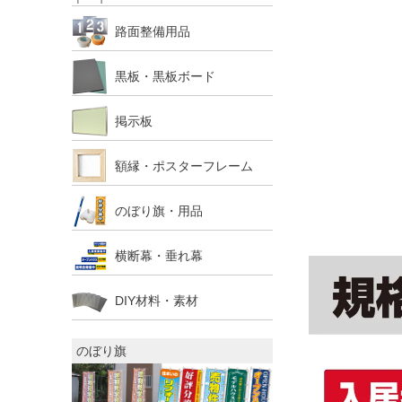
路面整備用品
黒板・黒板ボード
掲示板
額縁・ポスターフレーム
のぼり旗・用品
横断幕・垂れ幕
DIY材料・素材
のぼり旗