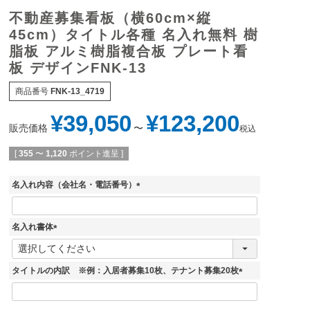
不動産募集看板（横60cm×縦
45cm）タイトル各種 名入れ無料 樹
脂板 アルミ樹脂複合板 プレート看
板 デザインFNK-13
商品番号
FNK-13_4719
¥
39,050
¥
123,200
販売価格
〜
税込
[
355
〜
1,120
ポイント進呈 ]
名入れ内容（会社名・電話番号）
(
必
須
名入れ書体
)
(
必
須
タイトルの内訳 ※例：入居者募集10枚、テナント募集20枚
)
(
必