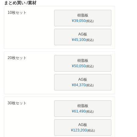
須
まとめ買い
素材
)
10枚セット
樹脂板
¥
39,050
税込
AG板
¥
45,100
税込
20枚セット
樹脂板
¥
50,050
税込
AG板
¥
84,370
税込
30枚セット
樹脂板
¥
61,490
税込
AG板
¥
123,200
税込