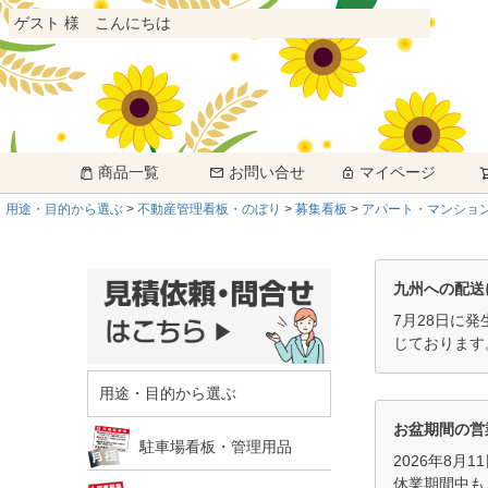
ゲスト 様 こんにちは
商品一覧
お問い合せ
マイページ
用途・目的から選ぶ
不動産管理看板・のぼり
募集看板
アパート・マンショ
九州への配送
7月28日に
じております
用途・目的から選ぶ
お盆期間の営
駐車場看板・管理用品
2026年8月
休業期間中も