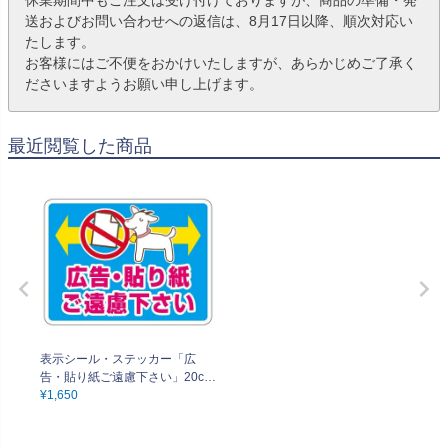
送およびお問い合わせへの返信は、8月17日以降、順次対応い
たします。
お客様にはご不便をおかけいたしますが、あらかじめご了承く
ださいますようお願い申し上げます。
最近閲覧した商品
表示シール・ステッカー「広
告・貼り紙ご遠慮下さい」20cm
×15cm 角丸 UVラミネート
¥
1,650