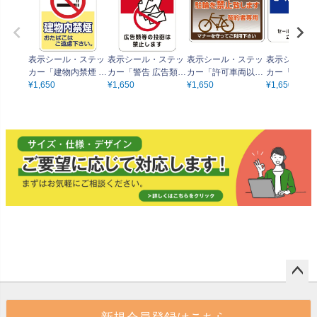
表示シール・ステッ
表示シール・ステッ
表示シール・ステッ
表示シール・
カー「建物内禁煙 お
カー「警告 広告類等
カー「許可車両以外
カー「セール
たばこはご遠慮くだ
¥
1,650
の投函は禁止しま
¥
1,650
駐輪を禁止致します
¥
1,650
誘お断り セ
¥
1,650
さい」20cm×15cm
す」20cm×15cm 角
契約者専用 マナーを
勧誘目的での
角丸 UVラミネート
丸 UVラミネート
守ってご利用下さ
を禁止します
い」20cm×15cm 角
m×15cm 角
丸 UVラミネート
ミネート
ペー
ジト