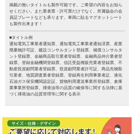
掲載の無いタイトルも製作可能です。ご希望の内容をお知ら
せください。また業者票・許可票だけでなく、所属協会の会
員証プレートなども承ります。車両に貼るマグネットシート
も製作出来ます！
■タイトル例
通知電気工事業者通知票、通知電気工事業者通知済票、産業
廃棄物許可証、建設コンサルタント登録票、補償コンサルタ
ント登録票、金融商品取引業者登録票、金融商品仲介業者登
録票、登録金融機関登録票、信託受益権販売業者登録票、不
動産投資顧問業者登録票、投資顧問業者許可証、商品先物取
引業者、地質調査業者登録票、登録再生利用事業者証、液化
石油ガス保安機関認定証、貨物利用運送事業所登録票、倉庫
業事業所登録票、揮発油等の品質の確保等に関する法律に基
づく揮発油の品質管理等に関する表示