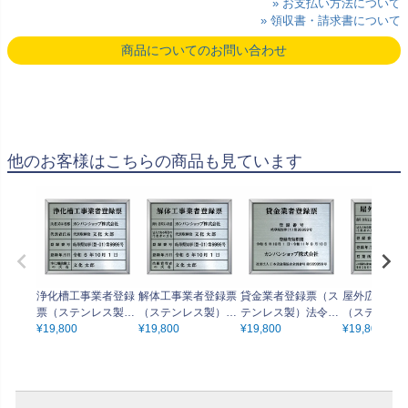
» お支払い方法について
» 領収書・請求書について
商品についてのお問い合わせ
他のお客様はこちらの商品も見ています
浄化槽工事業者登録
解体工事業者登録票
貸金業者登録票（ス
屋外広告業者
票（ステンレス製）
（ステンレス製）法
テンレス製）法令規
（ステンレス
法令規定サイズ アル
¥
19,800
令規定サイズ アルミ
¥
19,800
定サイズ アルミ額縁
¥
19,800
令規定サイズ
¥
19,800
ミ額縁付き UV印刷
額縁付き UV印刷 文
付き UV印刷 文字加
額縁付き UV
文字加工費無料
字加工費無料
工費無料
字加工費無料