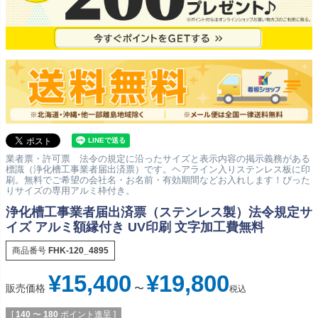
業者票・許可票 法令の規定に沿ったサイズと表示内容の掲示義務がある
標識（浄化槽工事業者届出済票）です。ヘアライン入りステンレス板に印
刷。無料でご希望の会社名・お名前・有効期間などお入れします！ぴった
りサイズの専用アルミ枠付き。
浄化槽工事業者届出済票（ステンレス製）法令規定サ
イズ アルミ額縁付き UV印刷 文字加工費無料
商品番号
FHK-120_4895
¥
15,400
¥
19,800
販売価格
〜
税込
[
140
〜
180
ポイント進呈 ]