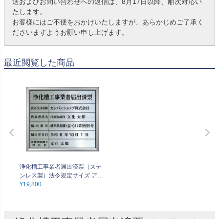
送およびお問い合わせへの返信は、8月17日以降、順次対応い
たします。
お客様にはご不便をおかけいたしますが、あらかじめご了承く
ださいますようお願い申し上げます。
最近閲覧した商品
浄化槽工事業者届出済票（ステ
ンレス製）法令規定サイズ アル
ミ額縁付き UV印刷 文字加工費
¥
19,800
無料