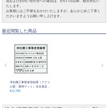
送およびお問い合わせへの返信は、8月17日以降、順次対応い
たします。
お客様にはご不便をおかけいたしますが、あらかじめご了承く
ださいますようお願い申し上げます。
最近閲覧した商品
浄化槽工事業者登録票（アクリ
ル製・透明マット）法令規定サ
イズ 全面UV印刷 文字加工費無
¥
12,760
料 壁面取付けおしゃれな許可票
プレート