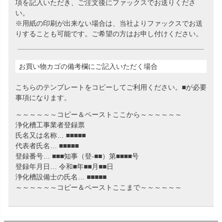
項を記入いただき、ご注文後にファックスでお送りくださ
い。
※用紙の印刷が出来ない場合は、当社よりファックスでお送
りすることも可能です。ご希望の方はお申し付けください。
お買い物カゴの備考欄にご記入いただく場合
こちらのテンプレートをコピーしてご利用ください。■が必要
事項になります。
～～～～～～コピー＆ペーストここから～～～～～～
浄化槽工事業者登録票
氏名又は名称… ■■■■■
代表者氏名… ■■■■■
登録番号… ■■■知事（登‐■■）第■■■■号
登録年月日… 令和■年■■月■■日
浄化槽設備士の氏名… ■■■■■
～～～～～～コピー＆ペーストここまで～～～～～～