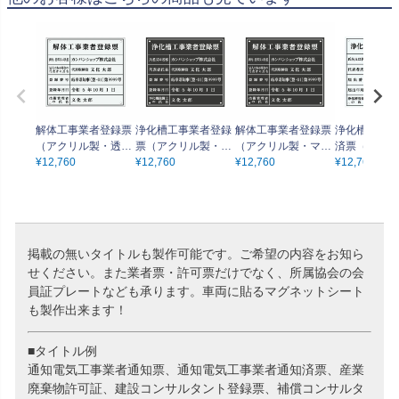
解体工事業者登録票
浄化槽工事業者登録
解体工事業者登録票
浄化槽工事業
（アクリル製・透明
票（アクリル製・マ
（アクリル製・マッ
済票（アクリ
マット）法令規定サ
¥
12,760
ットブラック）法令
¥
12,760
トブラック）法令規
¥
12,760
透明マット）
¥
12,760
イズ 全面UV印刷 文
規定サイズ 全面UV
定サイズ 全面UV印
定サイズ 全
字加工費無料 壁面取
印刷 文字加工費無料
刷 文字加工費無料
刷 文字加工
付けおしゃれな許可
壁面取付けおしゃれ
壁面取付けおしゃれ
壁面取付けお
票プレート
な許可票プレート
な許可票プレート
な許可票プレ
掲載の無いタイトルも製作可能です。ご希望の内容をお知ら
せください。また業者票・許可票だけでなく、所属協会の会
員証プレートなども承ります。車両に貼るマグネットシート
も製作出来ます！
■タイトル例
通知電気工事業者通知票、通知電気工事業者通知済票、産業
廃棄物許可証、建設コンサルタント登録票、補償コンサルタ