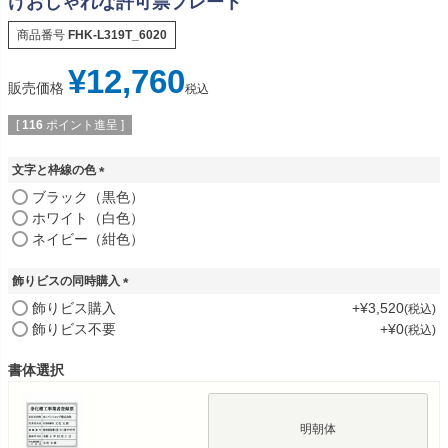
けおしゃれな許可票プレート
商品番号
FHK-L319T_6020
¥
12,760
販売価格
税込
[
116
ポイント進呈 ]
文字と枠線の色
(
ブラック（黒色）
必
ホワイト（白色）
須
ネイビー（紺色）
)
飾りビスの同時購入
(
飾りビス購入
+
¥
3,520
税込
必
飾りビス不要
+
¥
0
税込
須
)
書体選択
明朝体