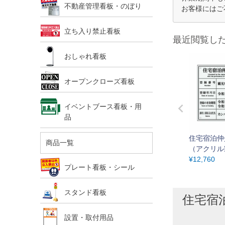
不動産管理看板・のぼり
お客様にはご
立ち入り禁止看板
最近閲覧し
おしゃれ看板
オープンクローズ看板
イベントブース看板・用
品
住宅宿泊仲
商品一覧
（アクリル
ト）法令規
¥
12,760
プレート看板・シール
UV印刷 
壁面取付け
可票プレー
スタンド看板
住宅宿
設置・取付用品