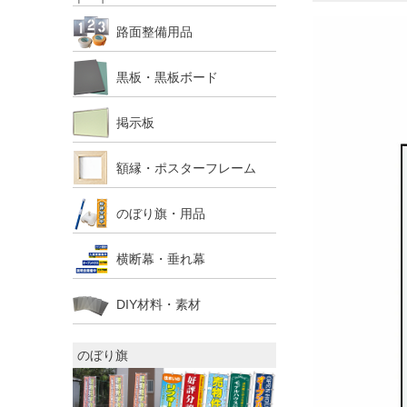
路面整備用品
黒板・黒板ボード
掲示板
額縁・ポスターフレーム
のぼり旗・用品
横断幕・垂れ幕
DIY材料・素材
のぼり旗