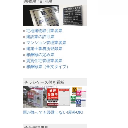
業者票・許可票
»
宅地建物取引業者票
»
建設業の許可票
»
マンション管理業者票
»
建築士事務所登録票
»
報酬額の定め票
»
賃貸住宅管理業者票
»
報酬額票（全文タイプ）
チラシケース付き看板
雨が降っても浸透しない!屋外OK!