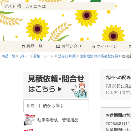
ゲスト 様 こんにちは
商品一覧
お問い合せ
マイページ
商品一覧
プレート看板・シール
法令許可票
住宅宿泊仲介業者登録票
住宅
九州への配送
7月28日に
じております
用途・目的から選ぶ
お盆期間の営
駐車場看板・管理用品
2026年8月
休業期間中も