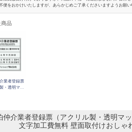
不便をおかけいたしますが、あらかじめご了承くださいますようお願い
た商品
介業者登録票
製・透明マッ
定サイズ 全面
文字加工費無料
おしゃれな許
ト
泊仲介業者登録票（アクリル製・透明マッ
文字加工費無料 壁面取付けおしゃ