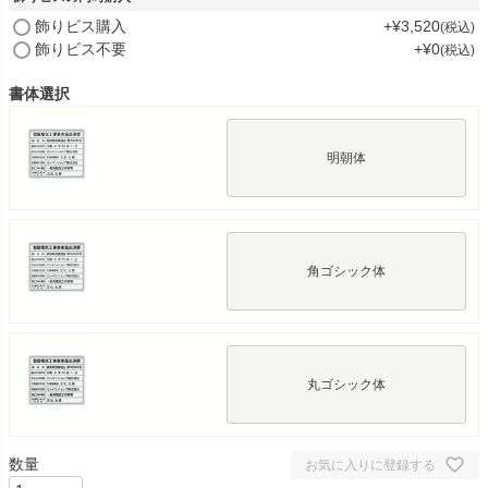
(
飾りビス購入
+
¥
3,520
税込
必
飾りビス不要
+
¥
0
税込
須
)
書体選択
明朝体
角ゴシック体
丸ゴシック体
お気に入りに登録する