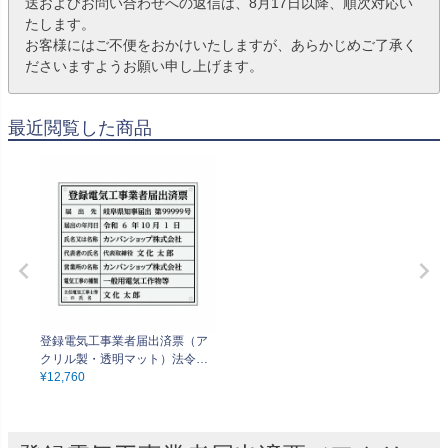
送およびお問い合わせへの返信は、8月17日以降、順次対応い
たします。
お客様にはご不便をおかけいたしますが、あらかじめご了承く
ださいますようお願い申し上げます。
最近閲覧した商品
登録電気工事業者届出済票（ア
クリル製・透明マット）法令規
定サイズ 全面UV印刷 文字加工
¥
12,760
費無料 壁面取付けおしゃれな許
可票プレート