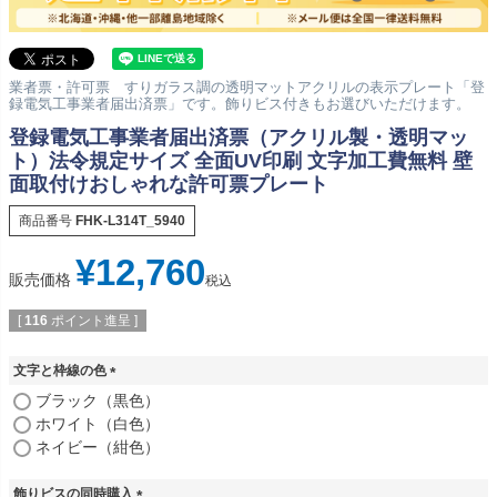
業者票・許可票 すりガラス調の透明マットアクリルの表示プレート「登
録電気工事業者届出済票」です。飾りビス付きもお選びいただけます。
登録電気工事業者届出済票（アクリル製・透明マッ
ト）法令規定サイズ 全面UV印刷 文字加工費無料 壁
面取付けおしゃれな許可票プレート
商品番号
FHK-L314T_5940
¥
12,760
販売価格
税込
[
116
ポイント進呈 ]
文字と枠線の色
(
ブラック（黒色）
必
ホワイト（白色）
須
ネイビー（紺色）
)
飾りビスの同時購入