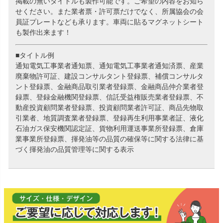
掲載の無いタイトルも製作可能です。ご希望の内容をお知ら
せください。また業者票・許可票だけでなく、所属協会の会
員証プレートなども承ります。車両に貼るマグネットシート
も製作出来ます！
■タイトル例
通知電気工事業者通知票、通知電気工事業者通知済票、産業
廃棄物許可証、建設コンサルタント登録票、補償コンサルタ
ント登録票、金融商品取引業者登録票、金融商品仲介業者登
録票、登録金融機関登録票、信託受益権販売業者登録票、不
動産投資顧問業者登録票、投資顧問業者許可証、商品先物取
引業者、地質調査業者登録票、登録再生利用事業者証、液化
石油ガス保安機関認定証、貨物利用運送事業所登録票、倉庫
業事業所登録票、揮発油等の品質の確保等に関する法律に基
づく揮発油の品質管理等に関する表示