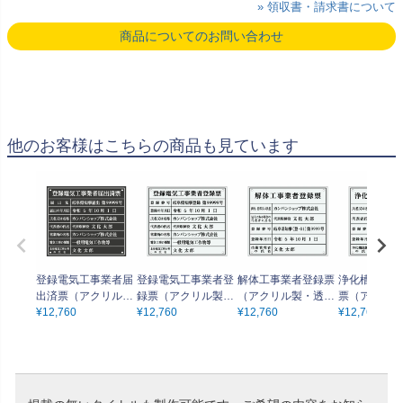
» 領収書・請求書について
商品についてのお問い合わせ
他のお客様はこちらの商品も見ています
登録電気工事業者届
登録電気工事業者登
解体工事業者登録票
浄化槽工事業
出済票（アクリル
録票（アクリル製・
（アクリル製・透明
票（アクリル
製・マットブラッ
¥
12,760
透明マット）法令規
¥
12,760
マット）法令規定サ
¥
12,760
明マット）法
¥
12,760
ク）法令規定サイズ
定サイズ 全面UV印
イズ 全面UV印刷 文
サイズ 全面
全面UV印刷 文字加
刷 文字加工費無料
字加工費無料 壁面取
文字加工費無
工費無料 壁面取付け
壁面取付けおしゃれ
付けおしゃれな許可
取付けおしゃ
おしゃれな許可票プ
な許可票プレート
票プレート
可票プレート
レート