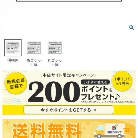
明朝体
角ゴシッ
丸ゴシッ
ク体
ク体