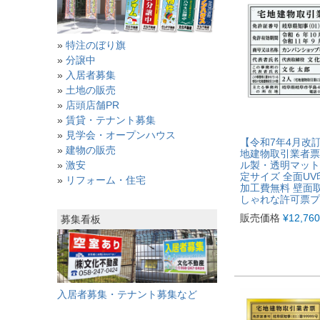
»
特注のぼり旗
»
分譲中
»
入居者募集
»
土地の販売
»
店頭店舗PR
»
賃貸・テナント募集
»
見学会・オープンハウス
【令和7年4月改
»
建物の販売
地建物取引業者票
ル製・透明マット
»
激安
定サイズ 全面UV
»
リフォーム・住宅
加工費無料 壁面
しゃれな許可票プ
販売価格
¥
12,760
募集看板
入居者募集・テナント募集など