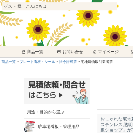
ゲスト 様 こんにちは
商品一覧
お問い合せ
マイページ
商品一覧
プレート看板・シール
法令許可票
宅地建物取引業者票
用途・目的から選ぶ
おしゃれな宅地
ステンレス,透明
駐車場看板・管理用品
板ショップ」が