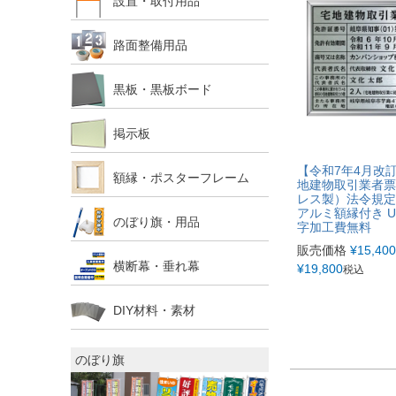
設置・取付用品
路面整備用品
黒板・黒板ボード
掲示板
【令和7年4月改
額縁・ポスターフレーム
地建物取引業者票
レス製）法令規定
アルミ額縁付き U
のぼり旗・用品
字加工費無料
販売価格
¥
15,400
横断幕・垂れ幕
¥
19,800
税込
DIY材料・素材
のぼり旗