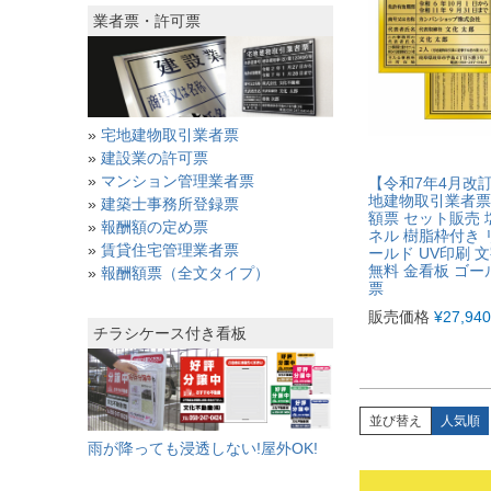
業者票・許可票
»
宅地建物取引業者票
»
建設業の許可票
»
マンション管理業者票
【令和7年4月改
地建物取引業者票 
»
建築士事務所登録票
額票 セット販売
»
報酬額の定め票
ネル 樹脂枠付き
»
賃貸住宅管理業者票
ールド UV印刷 
無料 金看板 ゴ
»
報酬額票（全文タイプ）
票
販売価格
¥
27,940
チラシケース付き看板
並び替え
人気順
雨が降っても浸透しない!屋外OK!