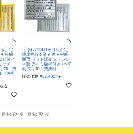
訂版】宅
【令和7年4月改訂版】宅
+ 報酬
地建物取引業者票 + 報酬
 塩ビ製パ
額票 セット販売 ステンレ
 リッチゴ
ス製 アルミ額縁付き UV印
文字加工費
刷 文字加工費無料
ールド許可
販売価格
¥
37,400
税込
税込
価格が安い順
価格が高い順