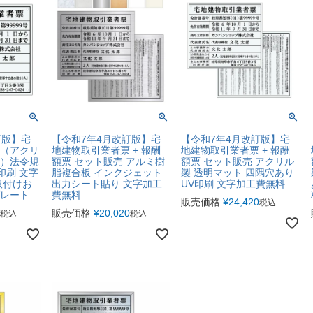
訂版】宅
【令和7年4月改訂版】宅
【令和7年4月改訂版】宅
（アクリ
地建物取引業者票 + 報酬
地建物取引業者票 + 報酬
）法令規
額票 セット販売 アルミ樹
額票 セット販売 アクリル
印刷 文字
脂複合板 インクジェット
製 透明マット 四隅穴あり
取付けお
出力シート貼り 文字加工
UV印刷 文字加工費無料
レート
費無料
販売価格
¥
24,420
税込
販売価格
¥
20,020
税込
税込