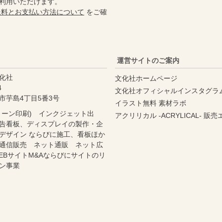
利用いただけます。
送料とお支払い方法について
をご確
運営サイトのご案内
化社
文化社ホームページ
4
文化社オフィシャルインスタグラ
市芋島4丁目5番3号
イラスト無料 素材ラボ
リーン印刷) インクジェット出
アクリリカル -ACRYLICAL- 販
告看板、ディスプレイの製作・企
デザイン ならびに施工、看板ほか
通信販売 ネット通販 ネット広
EBサイトM&Aならびにサイトのリ
ン事業