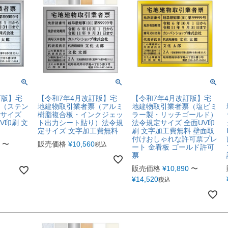
訂版】宅
【令和7年4月改訂版】宅
【令和7年4月改訂版】宅
（ステン
地建物取引業者票（アルミ
地建物取引業者票（塩ビミ
サイズ
樹脂複合板・インクジェッ
ラー製・リッチゴールド）
V印刷 文
ト出力シート貼り）法令規
法令規定サイズ 全面UV印
定サイズ 文字加工費無料
刷 文字加工費無料 壁面取
付けおしゃれな許可票プレ
〜
販売価格
¥
10,560
税込
ート 金看板 ゴールド許可
票
販売価格
¥
10,890
〜
¥
14,520
税込