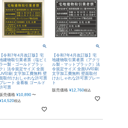
【令和7年4月改訂版】宅
【令和7年4月改訂版】宅
地建物取引業者票（塩ビミ
地建物取引業者票（アクリ
ラー製・ゴールドブラッ
ル製・マットブラック）法
ク）法令規定サイズ 全面
令規定サイズ 全面UV印刷
UV印刷 文字加工費無料 壁
文字加工費無料 壁面取付
面取付けおしゃれな許可票
けおしゃれな許可票プレー
プレート 金看板 ゴールド
ト
許可票
販売価格
¥
12,760
税込
販売価格
¥
10,890
〜
¥
14,520
税込