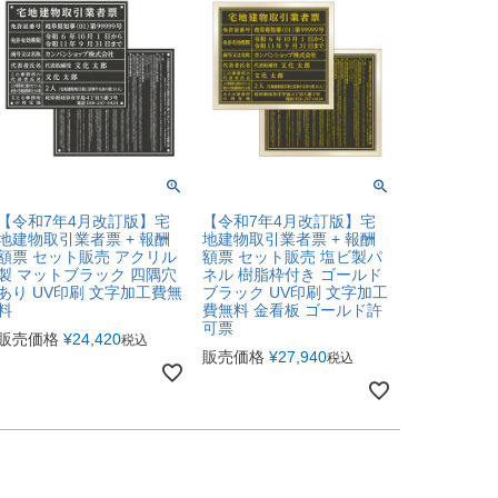
【令和7年4月改訂版】宅
【令和7年4月改訂版】宅
地建物取引業者票 + 報酬
地建物取引業者票 + 報酬
額票 セット販売 アクリル
額票 セット販売 塩ビ製パ
製 マットブラック 四隅穴
ネル 樹脂枠付き ゴールド
あり UV印刷 文字加工費無
ブラック UV印刷 文字加工
料
費無料 金看板 ゴールド許
可票
販売価格
¥
24,420
税込
販売価格
¥
27,940
税込