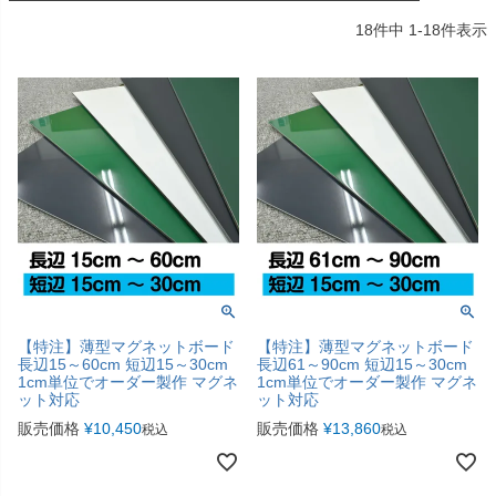
18
件中
1
-
18
件表示
【特注】薄型マグネットボード
【特注】薄型マグネットボード
長辺15～60cm 短辺15～30cm
長辺61～90cm 短辺15～30cm
1cm単位でオーダー製作 マグネ
1cm単位でオーダー製作 マグネ
ット対応
ット対応
販売価格
¥
10,450
販売価格
¥
13,860
税込
税込