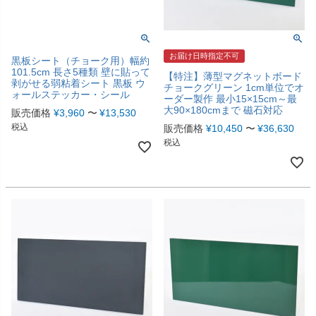
お届け日時指定不可
黒板シート（チョーク用）幅約
101.5cm 長さ5種類 壁に貼って
【特注】薄型マグネットボード
剥がせる弱粘着シート 黒板 ウ
チョークグリーン 1cm単位でオ
ォールステッカー・シール
ーダー製作 最小15×15cm～最
大90×180cmまで 磁石対応
販売価格
¥
3,960
〜
¥
13,530
税込
販売価格
¥
10,450
〜
¥
36,630
税込