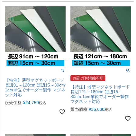
お届け日時指定不可
【特注】薄型マグネットボード
長辺91～120cm 短辺15～30cm
【特注】薄型マグネットボード
1cm単位でオーダー製作 マグネ
長辺121～180cm 短辺15～
ット対応
30cm 1cm単位でオーダー製作
マグネット対応
販売価格
¥
24,750
税込
販売価格
¥
36,630
税込