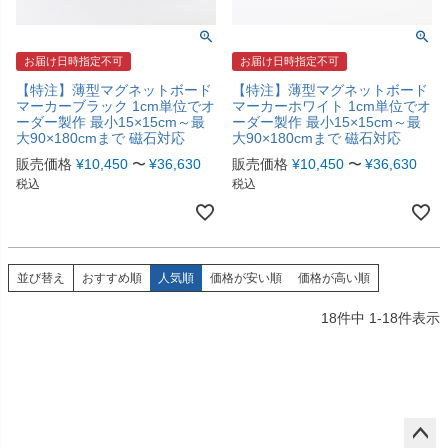
お届け日時指定不可
お届け日時指定不可
【特注】薄型マグネットボード
【特注】薄型マグネットボード
マーカーブラック 1cm単位でオ
マーカーホワイト 1cm単位でオ
ーダー製作 最小15×15cm～最
ーダー製作 最小15×15cm～最
大90×180cmまで 磁石対応
大90×180cmまで 磁石対応
販売価格
¥
10,450
〜
¥
36,630
販売価格
¥
10,450
〜
¥
36,630
税込
税込
並び替え
おすすめ順
人気順
価格が安い順
価格が高い順
18
件中
1
-
18
件表示