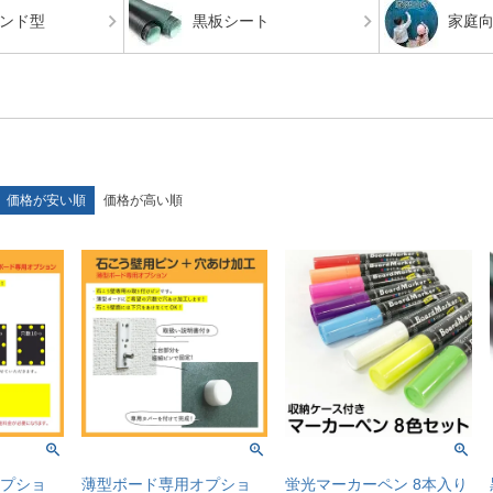
ンド型
黒板シート
家庭
価格が安い順
価格が高い順
プショ
薄型ボード専用オプショ
蛍光マーカーペン 8本入り