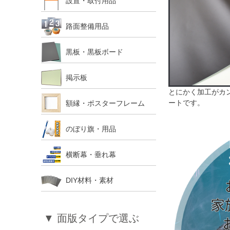
設置・取付用品
路面整備用品
黒板・黒板ボード
掲示板
とにかく加工がカ
ート
です。
額縁・ポスターフレーム
のぼり旗・用品
横断幕・垂れ幕
DIY材料・素材
▼ 面版タイプで選ぶ