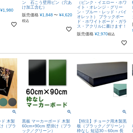
ン 石こう壁用ピン（穴あ
（ピンク・イエロー・ホワ
け加工含む）
イト・オレンジ・グリー
¥
1,980
ン・ブルー・レッド・バイ
販売価格
¥
1,848
〜
¥
4,620
オレット） ブラックボー
税込
ド・ホワイトボード・ガラ
ス・アクリルに書けます！
販売価格
¥
2,970
税込
ード 木製
黒板 マーカーボード 木製
【特注】チョーク用木製黒
壁掛け（ブラ
60cm×90cm 壁掛け（ブラ
板（ブラック／グリーン）
ック／グリーン）
枠なし 短辺30～60cm 長