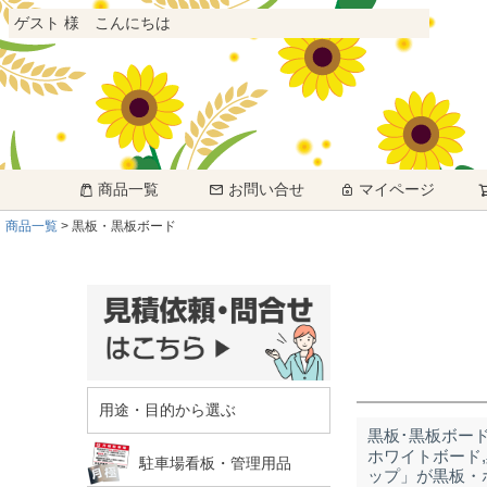
ゲスト 様 こんにちは
商品一覧
お問い合せ
マイページ
商品一覧
黒板・黒板ボード
用途・目的から選ぶ
黒板･黒板ボー
ホワイトボード,
駐車場看板・管理用品
ップ」が黒板・