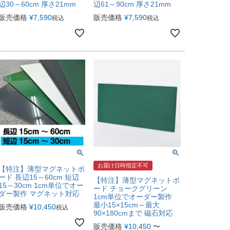
辺30～60cm 厚さ21mm
辺61～90cm 厚さ21mm
販売価格
¥
7,590
販売価格
¥
7,590
税込
税込
お届け日時指定不可
【特注】薄型マグネットボ
ード 長辺15～60cm 短辺
【特注】薄型マグネットボ
15～30cm 1cm単位でオー
ード チョークグリーン
ダー製作 マグネット対応
1cm単位でオーダー製作
最小15×15cm～最大
販売価格
¥
10,450
税込
90×180cmまで 磁石対応
販売価格
¥
10,450
〜