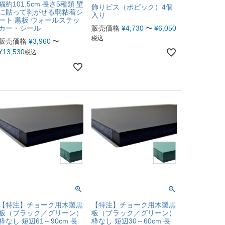
幅約101.5cm 長さ5種類 壁
飾りビス（ポピック）4個
に貼って剥がせる弱粘着シ
入り
ート 黒板 ウォールステッ
カー・シール
販売価格
¥
4,730
〜
¥
6,050
税込
販売価格
¥
3,960
〜
¥
13,530
税込
【特注】チョーク用木製黒
【特注】チョーク用木製黒
板（ブラック／グリーン）
板（ブラック／グリーン）
枠なし 短辺61～90cm 長
枠なし 短辺30～60cm 長