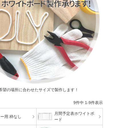
希望の場所に合わせたサイズで製作します！
9
件中
1
-
9
件表示
月間予定表ホワイトボ
ー用 枠なし
ード