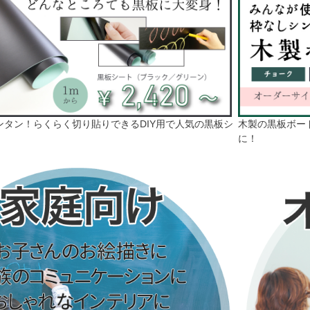
ンタン！らくらく切り貼りできるDIY用で人気の
黒板シ
木製の
黒板
ボー
に！