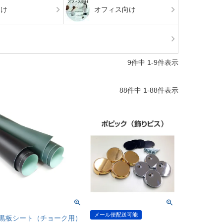
向け
オフィス向け
9
件中
1
-
9
件表示
88
件中
1
-
88
件表示
メール便配送可能
黒板シート（チョーク用）