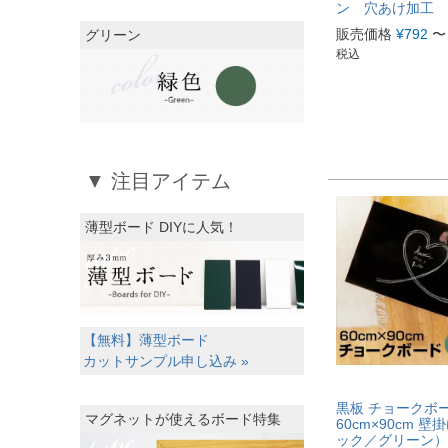
ン 穴あけ加工
販売価格
¥
792
〜
グリーン
税込
▼ 注目アイテム
薄型ボード DIYに人気！
【無料】薄型ボード
カットサンプル申し込み »
黒板 チョークボ
マグネットが使えるボード特集
60cm×90cm 
ック／グリーン）