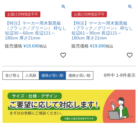
お届け日時指定不可
お届け日時指定不可
【特注】マーカー用木製黒板
【特注】マーカー用木製黒板
（ブラック／グリーン） 枠なし
（ブラック／グリーン） 枠なし
短辺30～60cm 長辺121～
短辺61～90cm 長辺121～
180cm 厚さ21mm
180cm 厚さ21mm
販売価格
¥
19,690
販売価格
¥
19,690
税込
税込
8
件中
1
-
8
件表示
並び替え
人気順
価格が安い順
価格が高い順