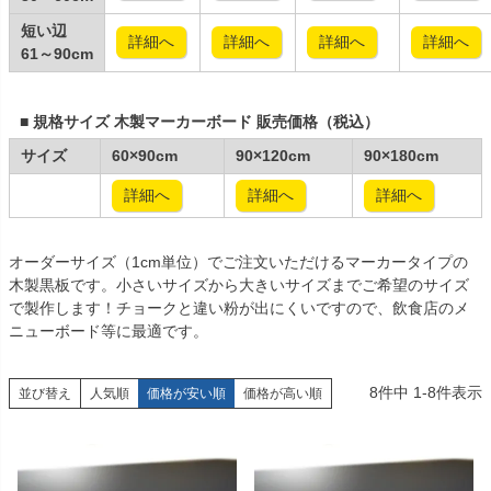
短い辺
詳細へ
詳細へ
詳細へ
詳細へ
61～90cm
■ 規格サイズ 木製マーカーボード 販売価格（税込）
サイズ
60×90cm
90×120cm
90×180cm
詳細へ
詳細へ
詳細へ
オーダーサイズ（1cm単位）でご注文いただけるマーカータイプの
木製黒板です。小さいサイズから大きいサイズまでご希望のサイズ
で製作します！チョークと違い粉が出にくいですので、飲食店のメ
ニューボード等に最適です。
8
件中
1
-
8
件表示
並び替え
人気順
価格が安い順
価格が高い順