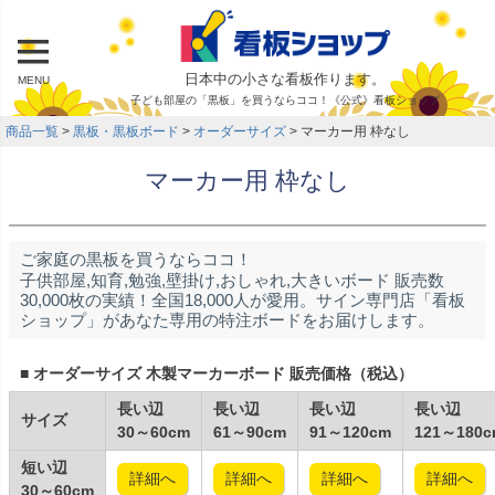
日本中の小さな看板作ります。
MENU
子ども部屋の「黒板」を買うならココ！《公式》看板ショップ
商品一覧
黒板・黒板ボード
オーダーサイズ
マーカー用 枠なし
マーカー用 枠なし
ご家庭の黒板を買うならココ！
子供部屋,知育,勉強,壁掛け,おしゃれ,大きいボード 販売数
30,000枚の実績！全国18,000人が愛用。サイン専門店「看板
ショップ」があなた専用の特注ボードをお届けします。
■ オーダーサイズ 木製マーカーボード 販売価格（税込）
長い辺
長い辺
長い辺
長い辺
サイズ
30～60cm
61～90cm
91～120cm
121～180c
短い辺
詳細へ
詳細へ
詳細へ
詳細へ
30～60cm